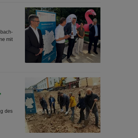
sbach-
ne mit
,
ng des