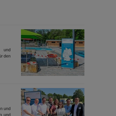
- und
ür den
en und
ng und