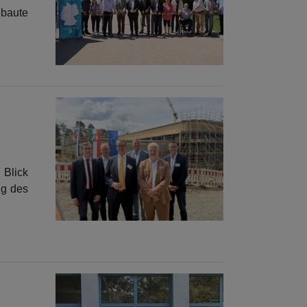
ebaute
 Blick
ng des