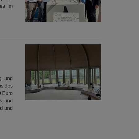
des im
ng und
us des
0 Euro
ls und
nd und