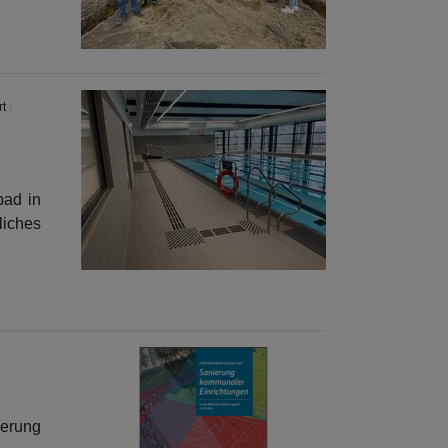
rt
bad in
liches
erung