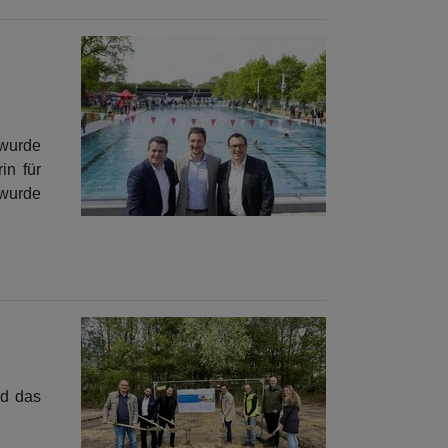
 wurde
in für
 wurde
nd das