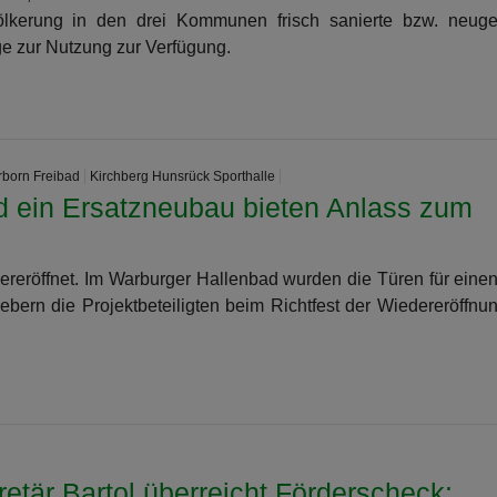
lkerung in den drei Kommunen frisch sanierte bzw. neug
ge zur Nutzung zur Verfügung.
born Freibad
Kirchberg Hunsrück Sporthalle
d ein Ersatzneubau bieten Anlass zum
dereröffnet. Im Warburger Hallenbad wurden die Türen für einen
iebern die Projektbeteiligten beim Richtfest der Wiedereröffnu
etär Bartol überreicht Förderscheck: