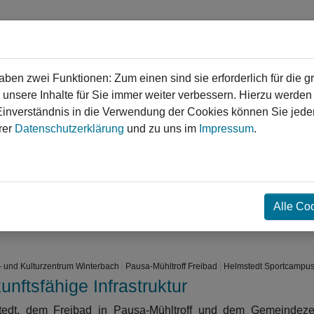
en zwei Funktionen: Zum einen sind sie erforderlich für die g
 unsere Inhalte für Sie immer weiter verbessern. Hierzu werde
verständnis in die Verwendung der Cookies können Sie jederz
gen
Service
Login
Kontakt
rer
Datenschutzerklärung
und zu uns im
Impressum
.
❯
❯
Alle Co
- und Kulturzentrum Winterbach
Pausa-Mühltroff Freibad
Helmstedt Sportcampu
unftsfähige Infrastruktur
tedt, dem Freibad in Pausa-Mühltroff und dem Gemeindeze