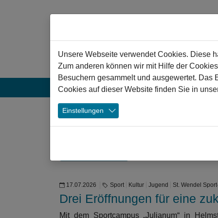
Zum Hauptinhalt springen
Hinweis zu Cookies
Unsere Webseite verwendet Cookies. Diese hab
Zum anderen können wir mit Hilfe der Cookies
Besuchern gesammelt und ausgewertet. Das Ein
Aktuelles
Projekte
Veranstaltun
Cookies auf dieser Website finden Sie in unse
❯
Einstellungen
Weitere Meldungen
Nach Jahr filtern
17.07.2026
Sport
Kultur
Jugend
St. Wendel Sport
Drei Eröffnungen für eine zuk
Mit dem Sportcampus „Julianum“ in Helms