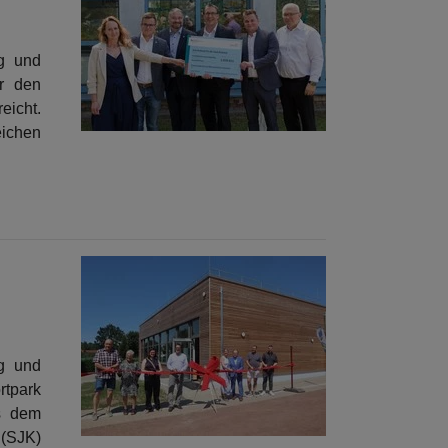
ng und
r den
eicht.
eichen
ng und
rtpark
s dem
(SJK)