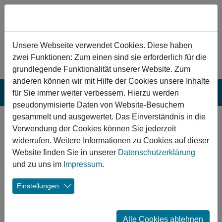
Zum Hauptinhalt springen
Hinweis zu Cookies
Unsere Webseite verwendet Cookies. Diese haben
zwei Funktionen: Zum einen sind sie erforderlich für die
grundlegende Funktionalität unserer Website. Zum
anderen können wir mit Hilfe der Cookies unsere Inhalte
für Sie immer weiter verbessern. Hierzu werden
pseudonymisierte Daten von Website-Besuchern
gesammelt und ausgewertet. Das Einverständnis in die
Kulturelle
Verwendung der Cookies können Sie jederzeit
Begegnungsstätte
widerrufen. Weitere Informationen zu Cookies auf dieser
Website finden Sie in unserer
Datenschutzerklärung
„WortOrt“ öffnet seine
und zu uns im
Impressum
.
Türen
Einstellungen
26.10.2018
Bad Segeberg Stadtinfohaus
Kultur
Alle Cookies ablehnen