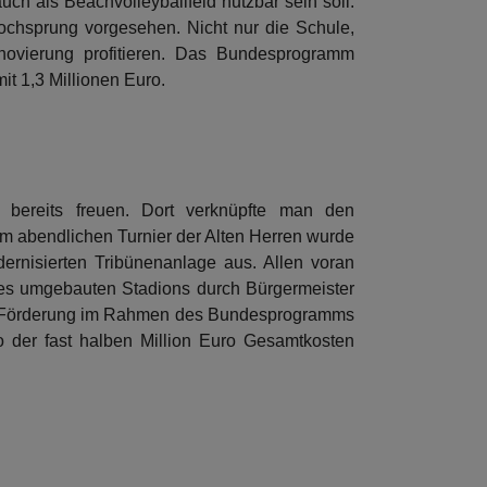
ch als Beachvolleyballfeld nutzbar sein soll.
 Hochsprung vorgesehen. Nicht nur die Schule,
novierung profitieren. Das Bundesprogramm
t 1,3 Millionen Euro.
u bereits freuen. Dort verknüpfte man den
m abendlichen Turnier der Alten Herren wurde
ernisierten Tribünenanlage aus. Allen voran
 des umgebauten Stadions durch Bürgermeister
 die Förderung im Rahmen des Bundesprogramms
 der fast halben Million Euro Gesamtkosten