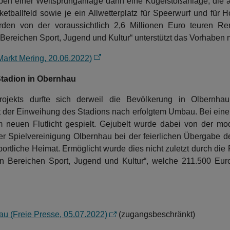
eben einer Weitsprunganlage dann eine Kugelstoßanlage, die au
etballfeld sowie je ein Allwetterplatz für Speerwurf und für
rden von der voraussichtlich 2,6 Millionen Euro teuren Re
ereichen Sport, Jugend und Kultur“ unterstützt das Vorhaben mi
Markt Mering, 20.06.2022)
Stadion in Obernhau
projekts durfte sich derweil die Bevölkerung in Olbernha
t der Einweihung des Stadions nach erfolgtem Umbau. Bei eine
m neuen Flutlicht gespielt. Gejubelt wurde dabei von der mod
 der Spielvereinigung Olbernhau bei der feierlichen Übergabe
sportliche Heimat. Ermöglicht wurde dies nicht zuletzt durch
n Bereichen Sport, Jugend und Kultur“, welche 211.500 Euro
au (Freie Presse, 05.07.2022)
(zugangsbeschränkt)