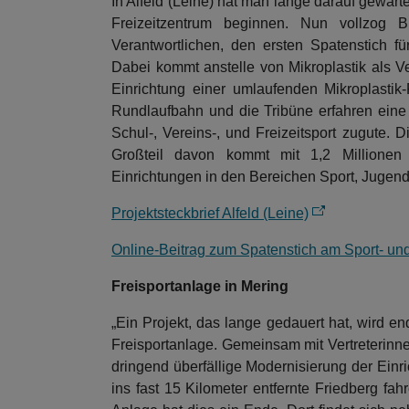
In Alfeld (Leine) hat man lange darauf gewart
Freizeitzentrum beginnen. Nun vollzog 
Verantwortlichen, den ersten Spatenstich 
Dabei kommt anstelle von Mikroplastik als Ve
Einrichtung einer umlaufenden Mikroplastik-F
Rundlaufbahn und die Tribüne erfahren ei
Schul-, Vereins-, und Freizeitsport zugute. 
Großteil davon kommt mit 1,2 Million
Einrichtungen in den Bereichen Sport, Jugend
Projektsteckbrief Alfeld (Leine)
Online-Beitrag zum Spatenstich am Sport- und 
Freisportanlage in Mering
„Ein Projekt, das lange gedauert hat, wird e
Freisportanlage. Gemeinsam mit Vertreterinnen
dringend überfällige Modernisierung der Ein
ins fast 15 Kilometer entfernte Friedberg fa