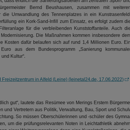
et, dass endlich die Sanierungsarbeiten am zentralen Sport- un
Bürgermeister Bernd Beushausen, zusammen mit weitere
für die Umwandlung des Tennenplatzes in ein Kunstrasenfeld
rfüllung ein Kork-Sand-Infill zum Einsatz, es erfolgt zudem di
ilteranlage für die verbleibenden Kunststoffanteile. Auch di
ne Modernisierung. Die Maßnahmen kommen insbesondere de
Die Kosten dafür belaufen sich auf rund 1,4 Millionen Euro. Ei
en Euro aus dem Bundesprogramm „Sanierung kommunale
 und Kultur“.
Freizeitzentrum in Alfeld (Leine) (leinetal24.de, 17.06.2022)
ndlich gut“, lautete das Resümee von Merings Erstem Bürgerme
 und Vertretern aus Politik, Verwaltung, Bau, Sport und Schul
richtung. So müssen Oberschülerinnen und -schüler des Gymna
hren, um die prüfungsrelevanten Noten in Leichtathletik abne