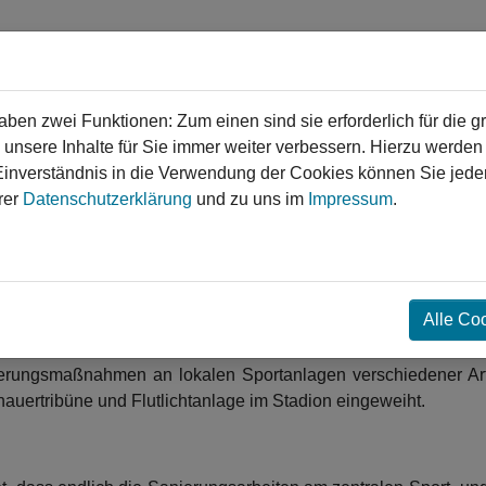
en zwei Funktionen: Zum einen sind sie erforderlich für die g
 unsere Inhalte für Sie immer weiter verbessern. Hierzu werde
verständnis in die Verwendung der Cookies können Sie jederz
gen
Service
Login
Kontakt
rer
Datenschutzerklärung
und zu uns im
Impressum
.
❯
❯
n Facetten
Alle Co
ge
Olbernhau Sportstadion
Sport
nierungsmaßnahmen an lokalen Sportanlagen verschiedener Ar
hauertribüne und Flutlichtanlage im Stadion eingeweiht.