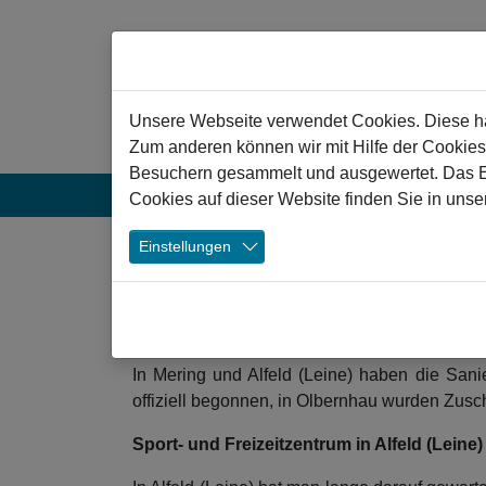
Zum Hauptinhalt springen
Hinweis zu Cookies
Unsere Webseite verwendet Cookies. Diese hab
Zum anderen können wir mit Hilfe der Cookies
Besuchern gesammelt und ausgewertet. Das Ein
Aktuelles
Projekte
Veranstaltun
Cookies auf dieser Website finden Sie in unse
❯
Einstellungen
Sportanlagen in alle
01.08.2022
Alfeld Freizeitzentrum
Mering Sportanla
In Mering und Alfeld (Leine) haben die Sa
offiziell begonnen, in Olbernhau wurden Zusc
Sport- und Freizeitzentrum in Alfeld (Leine)