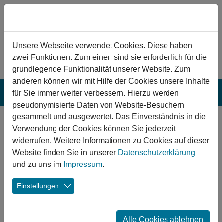
Zum Hauptinhalt springen
Hinweis zu Cookies
Unsere Webseite verwendet Cookies. Diese haben
zwei Funktionen: Zum einen sind sie erforderlich für die
grundlegende Funktionalität unserer Website. Zum
anderen können wir mit Hilfe der Cookies unsere Inhalte
für Sie immer weiter verbessern. Hierzu werden
pseudonymisierte Daten von Website-Besuchern
gesammelt und ausgewertet. Das Einverständnis in die
Spatenstich für einen
Verwendung der Cookies können Sie jederzeit
„Meilenstein für St. Peter“
widerrufen. Weitere Informationen zu Cookies auf dieser
Website finden Sie in unserer
Datenschutzerklärung
und zu uns im
Impressum
.
17.08.2018
St. Peter Hallenbad
Sport
Einstellungen
Alle Cookies ablehnen