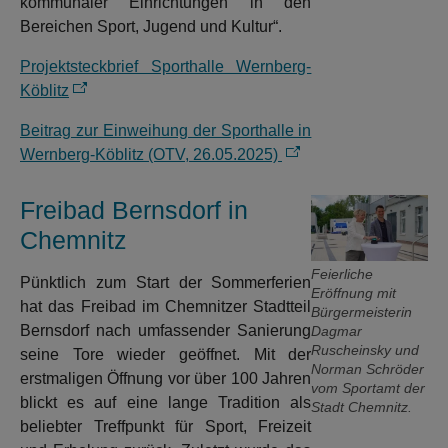
kommunaler Einrichtungen in den
Bereichen Sport, Jugend und Kultur“.
Projektsteckbrief Sporthalle Wernberg-
Köblitz
Beitrag zur Einweihung der Sporthalle in
Wernberg-Köblitz (OTV, 26.05.2025)
Freibad Bernsdorf in
Chemnitz
Feierliche
Pünktlich zum Start der Sommerferien
Eröffnung mit
hat das Freibad im Chemnitzer Stadtteil
Bürgermeisterin
Bernsdorf nach umfassender Sanierung
Dagmar
Ruscheinsky und
seine Tore wieder geöffnet. Mit der
Norman Schröder
erstmaligen Öffnung vor über 100 Jahren
vom Sportamt der
blickt es auf eine lange Tradition als
Stadt Chemnitz.
beliebter Treffpunkt für Sport, Freizeit