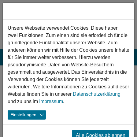
Zum Hauptinhalt springen
Hinweis zu Cookies
Unsere Webseite verwendet Cookies. Diese haben
zwei Funktionen: Zum einen sind sie erforderlich für die
grundlegende Funktionalität unserer Website. Zum
anderen können wir mit Hilfe der Cookies unsere Inhalte
für Sie immer weiter verbessern. Hierzu werden
pseudonymisierte Daten von Website-Besuchern
gesammelt und ausgewertet. Das Einverständnis in die
Neue Treffpunkte für
Verwendung der Cookies können Sie jederzeit
einen lebendigen Sommer
widerrufen. Weitere Informationen zu Cookies auf dieser
Website finden Sie in unserer
Datenschutzerklärung
und zu uns im
Impressum
.
07.08.2025
Wernberg-Köblitz Sporthalle
Chemnitz Freibad Bernsdorf
Freden
Einstellungen
(Leine) Freibad
Sport
In Wernberg-Köblitz wurde eine neue Mehrfachsporthalle
feierlich eröffnet. In Chemnitz und Freden freut man sich
Alle Cookies ablehnen