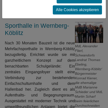
in zwei sanierten Freibädern über den Start in die
Badesaison.
Alle Cookies akzeptieren
Sporthalle in Wernberg-
Köblitz
Nach 30 Monaten Bauzeit ist die neue
MdL Alexander
Mehrfachsporthalle in Wernberg-Köblitz
Flierl,
bezugsfertig. Errichtet wurde sie mit
Schwandorfs
Landrat Thomas
ganzheitlichem Konzept auf dem
Ebeling,
benachbarten Schulgelände: Ein
Wernberg-Köblitz‘
zentrales Eingangsfoyer stellt eine
Bürgermeister
Verbindung zur bestehenden
Konrad Kiener,
die ehemalige
Einfachschulturnhalle und dem
MdB Marianne
Hallenbad her. Zugleich dient es als
Schieder und MdL
Aufenthalts- und Begegnungsraum.
Martin Scharf
Ausgestattet mit moderner Technik und
beim feierlichen
Durchschneiden
umweltfreundlichen Anlagen bietet die