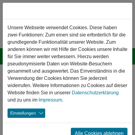
Zum Hauptinhalt springen
Hinweis zu Cookies
Unsere Webseite verwendet Cookies. Diese haben
zwei Funktionen: Zum einen sind sie erforderlich für die
grundlegende Funktionalität unserer Website. Zum
anderen können wir mit Hilfe der Cookies unsere Inhalte
für Sie immer weiter verbessern. Hierzu werden
pseudonymisierte Daten von Website-Besuchern
gesammelt und ausgewertet. Das Einverständnis in die
Bundesministerin Geywitz
Verwendung der Cookies können Sie jederzeit
überreicht
widerrufen. Weitere Informationen zu Cookies auf dieser
Website finden Sie in unserer
Datenschutzerklärung
Fördermittelbescheid
und zu uns im
Impressum
.
Einstellungen
07.12.2023
Potsdam Stadtteilbibliothek am Stern
Alle Cookies ablehnen