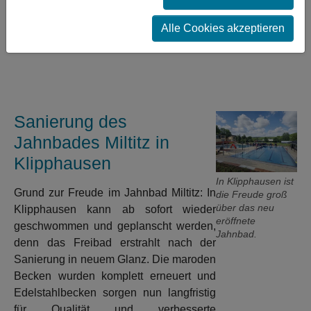
Badespaß für Jung und Alt.
Alle Cookies akzeptieren
Sanierung des
Jahnbades Miltitz in
Klipphausen
In Klipphausen ist
Grund zur Freude im Jahnbad Miltitz: In
die Freude groß
über das neu
Klipphausen kann ab sofort wieder
eröffnete
geschwommen und geplanscht werden,
Jahnbad.
denn das Freibad erstrahlt nach der
Sanierung in neuem Glanz. Die maroden
Becken wurden komplett erneuert und
Edelstahlbecken sorgen nun langfristig
für Qualität und verbesserte