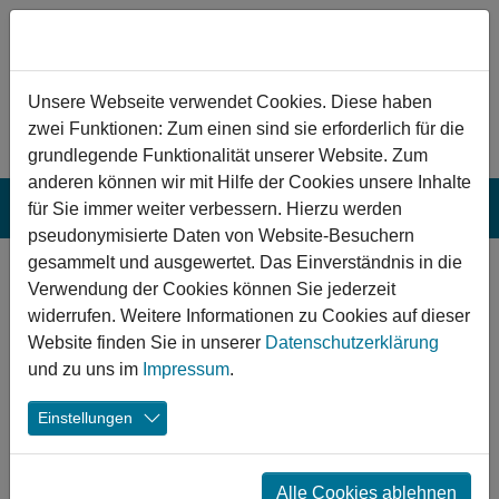
Zum Hauptinhalt springen
Hinweis zu Cookies
Unsere Webseite verwendet Cookies. Diese haben
zwei Funktionen: Zum einen sind sie erforderlich für die
grundlegende Funktionalität unserer Website. Zum
anderen können wir mit Hilfe der Cookies unsere Inhalte
für Sie immer weiter verbessern. Hierzu werden
pseudonymisierte Daten von Website-Besuchern
gesammelt und ausgewertet. Das Einverständnis in die
Ab ins kühle Nass!
Verwendung der Cookies können Sie jederzeit
widerrufen. Weitere Informationen zu Cookies auf dieser
Website finden Sie in unserer
Datenschutzerklärung
03.09.2025
Klipphausen "Jahnbad Miltiz"
Potsdam Strandbad am Babelsberger
und zu uns im
Impressum
.
Park
Moringen Flaakebad
Sport
Drei Freibäder feiern nach ihrer Sanierung einen
Einstellungen
Neustart: Das „Jahnbad Miltitz“ in Klipphausen, das
Strandbad Babelsberg in Potsdam und das Flaakebad in
Alle Cookies ablehnen
Moringen sind frisch eröffnet und bieten wieder