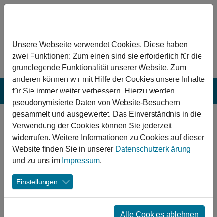
Zum Hauptinhalt springen
Hinweis zu Cookies
Unsere Webseite verwendet Cookies. Diese haben
zwei Funktionen: Zum einen sind sie erforderlich für die
grundlegende Funktionalität unserer Website. Zum
anderen können wir mit Hilfe der Cookies unsere Inhalte
für Sie immer weiter verbessern. Hierzu werden
pseudonymisierte Daten von Website-Besuchern
gesammelt und ausgewertet. Das Einverständnis in die
Startschuss für Bau und
Verwendung der Cookies können Sie jederzeit
Nutzung bei mehreren
widerrufen. Weitere Informationen zu Cookies auf dieser
Website finden Sie in unserer
Datenschutzerklärung
Sporteinrichtungen
und zu uns im
Impressum
.
Einstellungen
31.08.2023
Zittau Turnhalle Kantstraße
Idar-Oberstein
Skateranlage
Friedrichsthal Hallenbad
Sport
Alle Cookies ablehnen