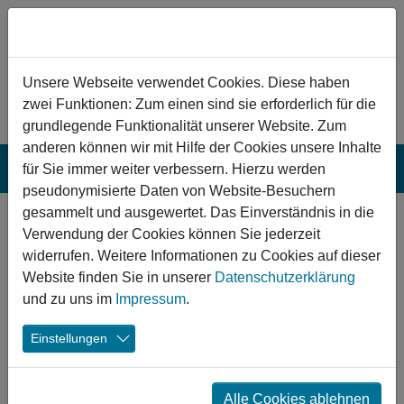
Zum Hauptinhalt springen
Hinweis zu Cookies
Unsere Webseite verwendet Cookies. Diese haben
zwei Funktionen: Zum einen sind sie erforderlich für die
grundlegende Funktionalität unserer Website. Zum
anderen können wir mit Hilfe der Cookies unsere Inhalte
für Sie immer weiter verbessern. Hierzu werden
pseudonymisierte Daten von Website-Besuchern
gesammelt und ausgewertet. Das Einverständnis in die
Richtspruch für das neue
Verwendung der Cookies können Sie jederzeit
Hallenbad in Bad
widerrufen. Weitere Informationen zu Cookies auf dieser
Website finden Sie in unserer
Datenschutzerklärung
Wurzach
und zu uns im
Impressum
.
Einstellungen
18.03.2020
Bad Wurzach Hallenbad
Sport
Alle Cookies ablehnen