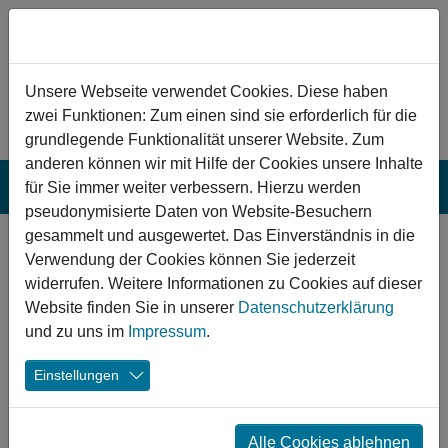
Zum Hauptinhalt springen
Hinweis zu Cookies
Unsere Webseite verwendet Cookies. Diese haben
zwei Funktionen: Zum einen sind sie erforderlich für die
grundlegende Funktionalität unserer Website. Zum
anderen können wir mit Hilfe der Cookies unsere Inhalte
für Sie immer weiter verbessern. Hierzu werden
pseudonymisierte Daten von Website-Besuchern
gesammelt und ausgewertet. Das Einverständnis in die
Ein Tag voller Freude am
Verwendung der Cookies können Sie jederzeit
Kyffhäuser-Gymnasium in
widerrufen. Weitere Informationen zu Cookies auf dieser
Website finden Sie in unserer
Datenschutzerklärung
Bad Frankenhausen
und zu uns im
Impressum
.
Einstellungen
13.04.2018
Bad Frankenhausen Kyffhäuser-Gymnasium
Jugend
Alle Cookies ablehnen