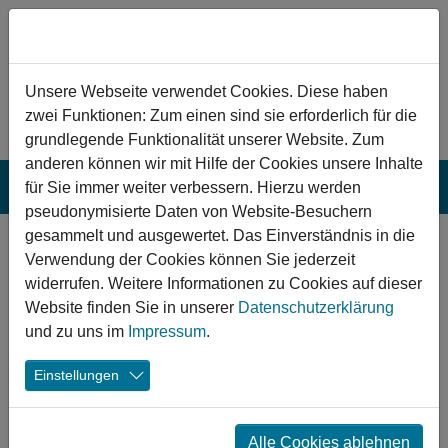
Zum Hauptinhalt springen
Hinweis zu Cookies
Unsere Webseite verwendet Cookies. Diese haben
zwei Funktionen: Zum einen sind sie erforderlich für die
grundlegende Funktionalität unserer Website. Zum
anderen können wir mit Hilfe der Cookies unsere Inhalte
für Sie immer weiter verbessern. Hierzu werden
pseudonymisierte Daten von Website-Besuchern
gesammelt und ausgewertet. Das Einverständnis in die
Neues Jahr, neue
Verwendung der Cookies können Sie jederzeit
Meilensteine
widerrufen. Weitere Informationen zu Cookies auf dieser
Website finden Sie in unserer
Datenschutzerklärung
und zu uns im
Impressum
.
09.01.2024
Weilheim an der Teck Turnhalle
Sassenberg Freibad
Jahnsdorf
Einstellungen
Sportanlage
Sport
Alle Cookies ablehnen