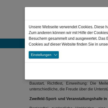
Zum Hauptinhalt springen
Hinweis zu Cookies
Unsere Webseite verwendet Cookies. Diese hab
Zum anderen können wir mit Hilfe der Cookies
Besuchern gesammelt und ausgewertet. Das Ein
Aktuelles
Projekte
Veranstaltun
Cookies auf dieser Website finden Sie in unse
❯
Einstellungen
Allerorts Grund zur 
01.06.2022
Waldkirch Sport- und Veranstaltungshalle
Baustart, Richtfest, Einweihung: Die Mei
unterschiedliche, die Freude über die Unterstüt
Zweifeld-Sport- und Veranstaltungshalle in