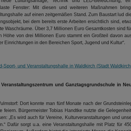
e neue Lüftungsanlage, Technik und LED-Beleuchtung, ei
glaste Fenster: Mit diesen und weiteren Maßnahmen bring
ltungshalle auf einen zeitgemäßen Stand. Zum Baustart lud di
objekt, bei dem bereits erste Arbeiten ersichtlich sind, etw
te Waschräume. Über 3,7 Millionen Euro Gesamtkosten sind fü
in Höhe von drei Millionen Euro stammt ein Großteil davon au
inrichtungen in den Bereichen Sport, Jugend und Kultur“.
d-Sport- und Veranstaltungshalle in Waldkirch (Stadt Waldkirch
e, Veranstaltungszentrum und Ganztagsgrundschule in Ne
 Wulmstorf: Dort konnte man fünf Monate nach der Grundstein
e feiern. Bürgermeister Tobias Handtke nutzte die Gelegenhei
en: „Es wird auch für Vereine, Kulturveranstaltungen und uns
Dafür sorgt u.a. eine Veranstaltungshalle mit Platz für 4