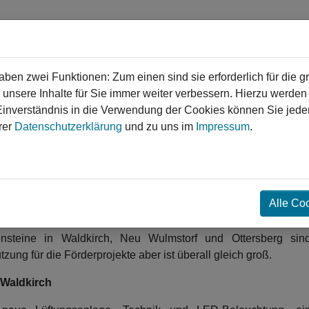
en zwei Funktionen: Zum einen sind sie erforderlich für die g
 unsere Inhalte für Sie immer weiter verbessern. Hierzu werde
verständnis in die Verwendung der Cookies können Sie jederz
gen
Service
Login
Kontakt
rer
Datenschutzerklärung
und zu uns im
Impressum
.
❯
❯
Freude
Alle Co
Neu-Wulmstorf Hallenbad
Ottersberg (Flecken) Otterbad
Sport
lensteine in Waldkirch, Neu Wulmstorf und Ottersberg sin
zung für die Förderprojekte aber ist überall gleich groß.
 Waldkirch