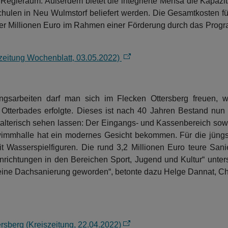
egieraum. Außerdem bietet die integrierte Mensa die Kapazität
Schulen in Neu Wulmstorf beliefert werden. Die Gesamtkosten f
 vier Millionen Euro im Rahmen einer Förderung durch das Pro
szeitung Wochenblatt, 03.05.2022)
ungsarbeiten darf man sich im Flecken Ottersberg freuen, wo
Otterbades erfolgte. Dieses ist nach 40 Jahren Bestand nun 
alterisch sehen lassen: Der Eingangs- und Kassenbereich sow
immhalle hat ein modernes Gesicht bekommen. Für die jüngs
it Wasserspielfiguren. Die rund 3,2 Millionen Euro teure Sa
chtungen in den Bereichen Sport, Jugend und Kultur“ unterst
ine Dachsanierung geworden“, betonte dazu Helge Dannat, Che
rsberg (Kreiszeitung, 22.04.2022)