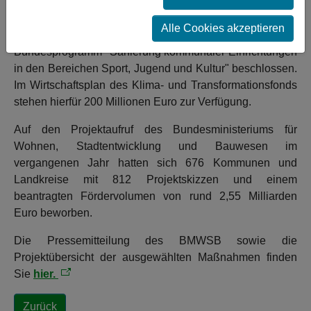
Der Haushaltsausschuss des Deutschen Bundestages
hat in seiner Sitzung am 13. März 2024 die Förderung
Alle Cookies akzeptieren
von 68 kommunalen Projekten mit Mitteln aus dem
Bundesprogramm "Sanierung kommunaler Einrichtungen
in den Bereichen Sport, Jugend und Kultur" beschlossen.
Im Wirtschaftsplan des Klima- und Transformationsfonds
stehen hierfür 200 Millionen Euro zur Verfügung.
Auf den Projektaufruf des Bundesministeriums für
Wohnen, Stadtentwicklung und Bauwesen im
vergangenen Jahr hatten sich 676 Kommunen und
Landkreise mit 812 Projektskizzen und einem
beantragten Fördervolumen von rund 2,55 Milliarden
Euro beworben.
Die Pressemitteilung des BMWSB sowie die
Projektübersicht der ausgewählten Maßnahmen finden
Sie
hier.
Zurück