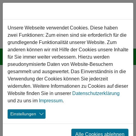
Zum Hauptinhalt springen
Hinweis zu Cookies
Unsere Webseite verwendet Cookies. Diese haben
zwei Funktionen: Zum einen sind sie erforderlich für die
grundlegende Funktionalität unserer Website. Zum
anderen können wir mit Hilfe der Cookies unsere Inhalte
für Sie immer weiter verbessern. Hierzu werden
pseudonymisierte Daten von Website-Besuchern
gesammelt und ausgewertet. Das Einverständnis in die
Bund saniert 68
Verwendung der Cookies können Sie jederzeit
kommunale Einrichtungen
widerrufen. Weitere Informationen zu Cookies auf dieser
Website finden Sie in unserer
Datenschutzerklärung
in den Bereichen Sport-,
und zu uns im
Impressum
.
Jugend- und Kultur
Einstellungen
14.03.2024
Alle Cookies ablehnen