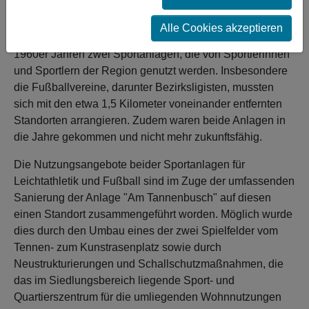
programmatisch für Kinder bis Senioren etwas geboten.
Alle Cookies akzeptieren
Der Voerder Stadtteil Friedrichsfeld beherbergt seit den
1960er Jahren zwei Sportanlagen, die von Sportlerinnen
und Sportlern der Region genutzt werden. Insbesondere
die Fußballvereine, darunter Bezirksligisten, mussten
sich mit den etwa 1,5 Kilometer voneinander entfernten
Standorten arrangieren. Zudem waren beide Anlagen in
die Jahre gekommen und nicht mehr zukunftsfähig.
Die Nutzungsangebote beider Sportanlagen für
Leichtathletik und Fußball sind im Zuge der umfassenden
Sanierung der Anlage "Am Tannenbusch" auf diesen
einen Standort zusammengeführt worden. Möglich wurde
dies durch den Umbau eines der zwei Spielfelder vom
Tennen- zum Kunstrasenplatz sowie durch
Neustrukturierungen und Schallschutzmaßnahmen, die
das im Siedlungsbereich liegende Sport- und
Quartierszentrum für die umliegenden Wohnnutzungen