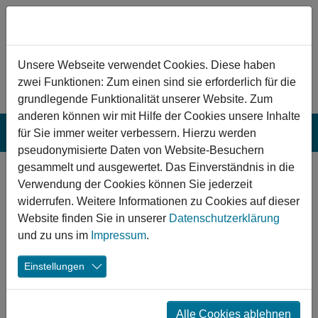
Zum Hauptinhalt springen
Hinweis zu Cookies
Unsere Webseite verwendet Cookies. Diese haben
zwei Funktionen: Zum einen sind sie erforderlich für die
grundlegende Funktionalität unserer Website. Zum
anderen können wir mit Hilfe der Cookies unsere Inhalte
für Sie immer weiter verbessern. Hierzu werden
pseudonymisierte Daten von Website-Besuchern
gesammelt und ausgewertet. Das Einverständnis in die
Voerde:
Verwendung der Cookies können Sie jederzeit
Sportanlage „Am
widerrufen. Weitere Informationen zu Cookies auf dieser
Website finden Sie in unserer
Datenschutzerklärung
Tannenbusch“
und zu uns im
Impressum
.
Die Sanierung macht die Sportanlage "Am Tannenbusch"
Einstellungen
zu einem modernen und attraktiven Anlaufpunkt für Sport,
Freizeit und Erholung. Dank eines Mehrgenerationen-
sowie Integrations- und Inklusionsansatzes wird
Alle Cookies ablehnen