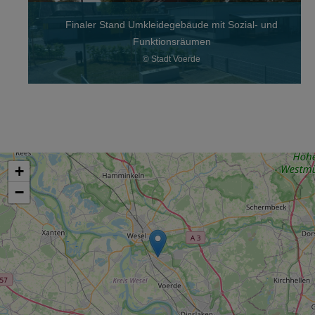
idegebäude mit Sozial- und
tionsräumen
Finaler Stand L
tadt Voerde
© Stadt Voerde, 46562 Vo
+
−