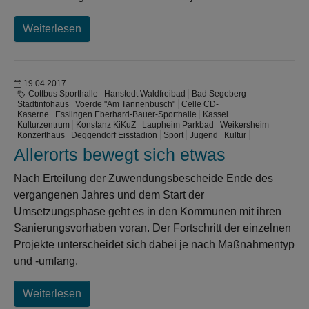
Weiterlesen
19.04.2017
Cottbus Sporthalle
Hanstedt Waldfreibad
Bad Segeberg
Stadtinfohaus
Voerde "Am Tannenbusch"
Celle CD-
Kaserne
Esslingen Eberhard-Bauer-Sporthalle
Kassel
Kulturzentrum
Konstanz KiKuZ
Laupheim Parkbad
Weikersheim
Konzerthaus
Deggendorf Eisstadion
Sport
Jugend
Kultur
Allerorts bewegt sich etwas
Nach Erteilung der Zuwendungsbescheide Ende des
vergangenen Jahres und dem Start der
Umsetzungsphase geht es in den Kommunen mit ihren
Sanierungsvorhaben voran. Der Fortschritt der einzelnen
Projekte unterscheidet sich dabei je nach Maßnahmentyp
und -umfang.
Weiterlesen