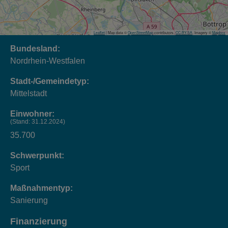
Leaflet
| Map data ©
OpenStreetMap
contributors,
CC-BY-SA
, Imagery ©
Mapbox
Bundesland:
Nordrhein-Westfalen
Stadt-/Gemeindetyp:
Mittelstadt
Einwohner:
(Stand: 31.12.2024)
35.700
Schwerpunkt:
Sport
Maßnahmentyp:
Sanierung
Finanzierung