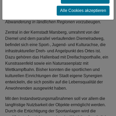
Sanierungskonzept zur Ertüchtigung der kulturellen und
sportlichen Infrastruktureinrichtungen der Stadt Marsberg.
Alle Cookies akzeptieren
Ziel des Ausbaus ist es, dem demographischen Trend der
Abwanderung in ländlichen Regionen vorzubeugen.
Zentral in der Kernstadt Marsberg, umrahmt von der
Diemel und dem parallel verlaufenden Diemelradweg,
befindet sich eine Sport-, Jugend- und Kulturachse, die
infrastruktureller Dreh- und Angelpunkt des Ortes ist.
Dazu gehören das Hallenbad mit Dreifachsporthalle, ein
Kunstrasenfeld sowie ein Naturrasenplatz mit
Wettkampfbahn. Bisher konnten die sportlichen und
kulturellen Einrichtungen der Stadt eigene Synergien
entwickeln, die sich positiv auf die Lebensqualität der
Anwohnenden ausgewirkt haben.
Mit den Instandsetzungsmaßnahmen soll vor allem die
langfristige Nutzbarkeit der Objekte ermöglicht werden.
Durch die Ertüchtigung der Sportanlagen wird die