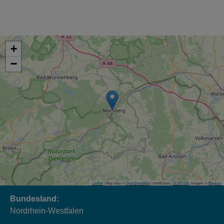
+
−
Leaflet
| Map data ©
OpenStreetMap
contributors,
CC-BY-SA
, Imagery ©
Mapbox
Bundesland:
Nordrhein-Westfalen