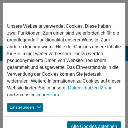
Zum Hauptinhalt springen
Hinweis zu Cookies
Unsere Webseite verwendet Cookies. Diese haben
zwei Funktionen: Zum einen sind sie erforderlich für die
grundlegende Funktionalität unserer Website. Zum
anderen können wir mit Hilfe der Cookies unsere Inhalte
für Sie immer weiter verbessern. Hierzu werden
pseudonymisierte Daten von Website-Besuchern
gesammelt und ausgewertet. Das Einverständnis in die
Marsberg:
Verwendung der Cookies können Sie jederzeit
Aufwertung der
widerrufen. Weitere Informationen zu Cookies auf dieser
Website finden Sie in unserer
Datenschutzerklärung
kulturellen und
und zu uns im
Impressum
.
sportlichen
Einstellungen
Infrastruktur
Das Programm umfasst ein ganzheitliches
Alle Cookies ablehnen