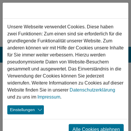
Zum Hauptinhalt springen
Hinweis zu Cookies
Unsere Webseite verwendet Cookies. Diese haben
zwei Funktionen: Zum einen sind sie erforderlich für die
grundlegende Funktionalität unserer Website. Zum
anderen können wir mit Hilfe der Cookies unsere Inhalte
für Sie immer weiter verbessern. Hierzu werden
pseudonymisierte Daten von Website-Besuchern
gesammelt und ausgewertet. Das Einverständnis in die
Westerngrund:
Verwendung der Cookies können Sie jederzeit
Sanierung „Alte
widerrufen. Weitere Informationen zu Cookies auf dieser
Website finden Sie in unserer
Datenschutzerklärung
Schule“
und zu uns im
Impressum
.
Huckelheim
Einstellungen
Kultur regt den gesellschaftlichen Austausch an und
fördert den Zusammenhalt. Nicht zuletzt deshalb hatte
Alle Cookies ablehnen