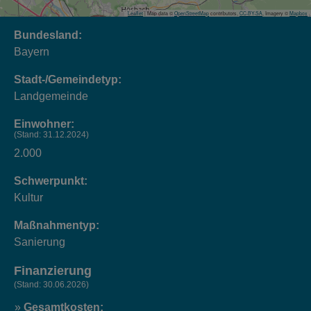
Leaflet
| Map data ©
OpenStreetMap
contributors,
CC-BY-SA
, Imagery ©
Mapbox
Bundesland:
Bayern
Stadt-/Gemeindetyp:
Landgemeinde
Einwohner:
(Stand: 31.12.2024)
2.000
Schwerpunkt:
Kultur
Maßnahmentyp:
Sanierung
Finanzierung
(Stand: 30.06.2026)
Gesamtkosten: