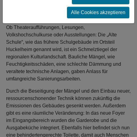
sich Schöllkrippen dafür entschieden, die „Alte Schule“
als Veranstaltungsort durch eine Sanierungsmaßnahme
Alle Cookies akzeptieren
langfristig zu erhalten.
Ob Theateraufführungen, Lesungen,
Volkshochschulkurse oder Ausstellungen: Die „Alte
Schule“, wie das frühere Schulgebäude im Ortsteil
Huckelheim genannt wird, ist ein Schmelztiegel der
regionalen Kulturlandschaft. Bauliche Mängel, wie
Feuchtigkeitsschäden, eine schlechte Dämmung und
veraltete technische Anlagen, gaben Anlass für
umfangreiche Sanierungsarbeiten.
Durch die Beseitigung der Mängel und den Einbau neuer,
ressourcenschonender Technik können zukünftig die
Emissionen des Gebäudes gesenkt werden. Außerdem
gibt es eine räumliche Veränderung: In das neue Foyer
im Eingangsbereich wurden die Garderobe und die
Ausgabeküche integriert. Ebenfalls hier befindet sich nun
eine behindertengerechte Toilette, damit auch Menschen