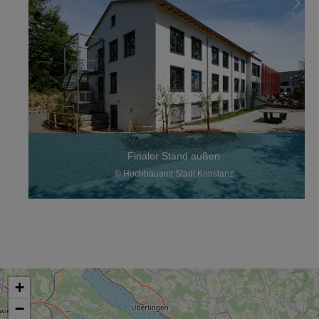
Finaler Stand außen
© Hochbauamt Stadt Konstanz
+
−