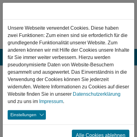
Zum Hauptinhalt springen
Hinweis zu Cookies
Unsere Webseite verwendet Cookies. Diese haben
zwei Funktionen: Zum einen sind sie erforderlich für die
grundlegende Funktionalität unserer Website. Zum
anderen können wir mit Hilfe der Cookies unsere Inhalte
für Sie immer weiter verbessern. Hierzu werden
pseudonymisierte Daten von Website-Besuchern
gesammelt und ausgewertet. Das Einverständnis in die
Konstanz:
Verwendung der Cookies können Sie jederzeit
Kinderkulturzentrum
widerrufen. Weitere Informationen zu Cookies auf dieser
Website finden Sie in unserer
Datenschutzerklärung
KiKuZ
und zu uns im
Impressum
.
Durch die Umbau- und Modernisierungsmaßnahmen
Einstellungen
bekam die Kinder- und Jugendarbeit im Konstanzer
Stadtteil Petershausen ein verbessertes und schöneres
Zuhause, das der steigenden Bedeutung der Einrichtung
Alle Cookies ablehnen