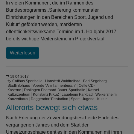
In vielen Kommunen, die im Rahmen des
Bundesprogramms „Sanierung kommunaler
Einrichtungen in den Bereichen Sport, Jugend und
Kultur“ gefördert werden, markierten
öffentlichkeitswirksame Termine im 1. Halbjahr 2017
bereits wichtige Meilensteine im Projektverlauf.
Weiterlesen
19.04.2017
Cottbus Sporthalle
Hanstedt Waldfreibad
Bad Segeberg
Stadtinfohaus
Voerde "Am Tannenbusch"
Celle CD-
Kaserne
Esslingen Eberhard-Bauer-Sporthalle
Kassel
Kulturzentrum
Konstanz KiKuZ
Laupheim Parkbad
Weikersheim
Konzerthaus
Deggendorf Eisstadion
Sport
Jugend
Kultur
Allerorts bewegt sich etwas
Nach Erteilung der Zuwendungsbescheide Ende des
vergangenen Jahres und dem Start der
Umsetzungsphase geht es in den Kommunen mit ihren