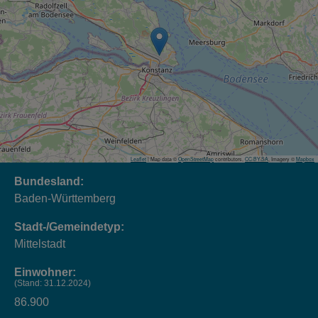
Leaflet
| Map data ©
OpenStreetMap
contributors,
CC-BY-SA
, Imagery ©
Mapbox
Bundesland:
Baden-Württemberg
Stadt-/Gemeindetyp:
Mittelstadt
Einwohner:
(Stand: 31.12.2024)
86.900