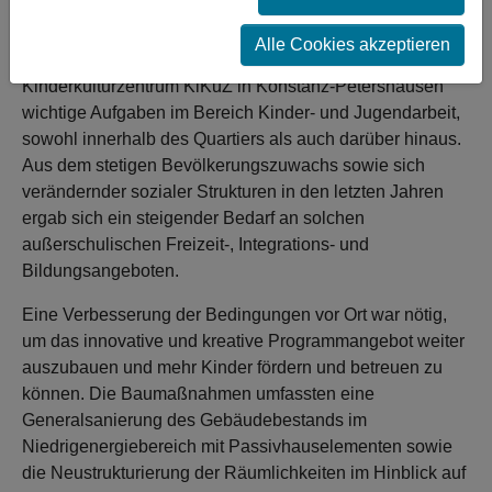
gerecht wird.
Alle Cookies akzeptieren
Seit Mitte der 1950er Jahre erfüllt das
Kinderkulturzentrum KiKuZ in Konstanz-Petershausen
wichtige Aufgaben im Bereich Kinder- und Jugendarbeit,
sowohl innerhalb des Quartiers als auch darüber hinaus.
Aus dem stetigen Bevölkerungszuwachs sowie sich
verändernder sozialer Strukturen in den letzten Jahren
ergab sich ein steigender Bedarf an solchen
außerschulischen Freizeit-, Integrations- und
Bildungsangeboten.
Eine Verbesserung der Bedingungen vor Ort war nötig,
um das innovative und kreative Programmangebot weiter
auszubauen und mehr Kinder fördern und betreuen zu
können. Die Baumaßnahmen umfassten eine
Generalsanierung des Gebäudebestands im
Niedrigenergiebereich mit Passivhauselementen sowie
die Neustrukturierung der Räumlichkeiten im Hinblick auf