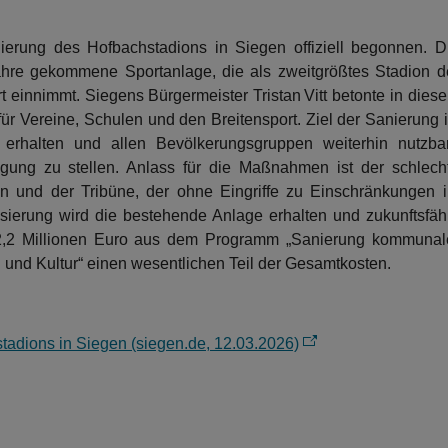
ierung des Hofbachstadions in Siegen offiziell begonnen. D
Jahre gekommene Sportanlage, die als zweitgrößtes Stadion d
rt einnimmt. Siegens Bürgermeister Tristan Vitt betonte in dies
r Vereine, Schulen und den Breitensport. Ziel der Sanierung i
 erhalten und allen Bevölkerungsgruppen weiterhin nutzba
gung zu stellen. Anlass für die Maßnahmen ist der schlech
n und der Tribüne, der ohne Eingriffe zu Einschränkungen 
isierung wird die bestehende Anlage erhalten und zukunftsfäh
p 2,2 Millionen Euro aus dem Programm „Sanierung kommunal
 und Kultur“ einen wesentlichen Teil der Gesamtkosten.
tadions in Siegen (siegen.de, 12.03.2026)