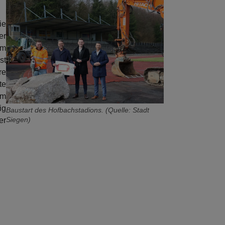
ie
er
em
st
re
te
im
ig
Baustart des Hofbachstadions. (Quelle: Stadt
Siegen)
er