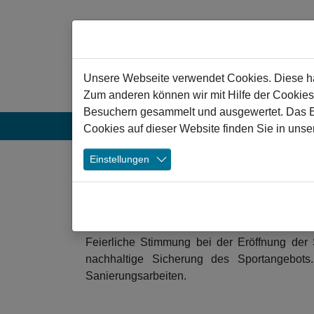
Zum Hauptinhalt springen
Hinweis zu Cookies
Unsere Webseite verwendet Cookies. Diese hab
Zum anderen können wir mit Hilfe der Cookies
Besuchern gesammelt und ausgewertet. Das Ein
Aktuelles
Projekte
Veranstaltun
Cookies auf dieser Website finden Sie in unse
❯
Einstellungen
Ein „Quantensprung“ 
28.04.2026
Sport
Wertheim Sporthalle Dietrich-Bo
Feierliche Stimmung bei der Eröffnung der 
nachhaltige Sicherung des Sportangebots.
Sanierungsarbeiten.