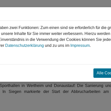
en zwei Funktionen: Zum einen sind sie erforderlich für die g
 unsere Inhalte für Sie immer weiter verbessern. Hierzu werde
verständnis in die Verwendung der Cookies können Sie jederz
gen
Service
Login
Kontakt
rer
Datenschutzerklärung
und zu uns im
Impressum
.
❯
❯
für den Sport
Alle Co
nhoeffer-Gymnasium
Donaustauf Dreifachsporthalle
Siegen Hofbachstadion
Sporthallen in Wertheim und Donaustauf: Die Sanierung und
 In Siegen markierte der Start der Abbrucharbeiten am H