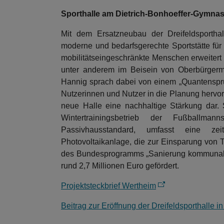
Sporthalle am Dietrich-Bonhoeffer-Gymna
Mit dem Ersatzneubau der Dreifeldsportha
moderne und bedarfsgerechte Sportstätte für S
mobilitätseingeschränkte Menschen erweitert
unter anderem im Beisein von Oberbürgermei
Hannig sprach dabei von einem „Quantenspru
Nutzerinnen und Nutzer in die Planung hervor. 
neue Halle eine nachhaltige Stärkung dar.
Wintertrainingsbetrieb der Fußballmann
Passivhausstandard, umfasst eine ze
Photovoltaikanlage, die zur Einsparung von
des Bundesprogramms „Sanierung kommunaler 
rund 2,7 Millionen Euro gefördert.
Projektsteckbrief Wertheim
Beitrag zur Eröffnung der Dreifeldsporthalle 