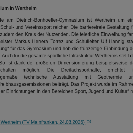
sium in Wertheim
lle am Dietrich-Bonhoeffer-Gymnasium ist Wertheim um ei
chul- und Vereinssport reicher. Die barrierefreie Gestaltung f
 zudem den Kreis der Nutzenden. Die feierliche Einweihung fa
ster Markus Herrera Torrez und Schulleiter Ulf Hannig stat
ng“ für das Gymnasium und hob die frühzeitige Einbindung d
Auch für die gesamte sportliche Infrastruktur Wertheims stellt d
 So ist dank der größeren Dimensionierung beispielsweise d
schaften möglich. Die Dreifachsporthalle, errichtet 
itgemäße technische Ausstattung mit Geothermie u
 Treibhausgasemissionen beiträgt. Das Projekt wurde im Rahm
Einrichtungen in den Bereichen Sport, Jugend und Kultur“ m
in Wertheim (TV Mainfranken, 24.03.2026)