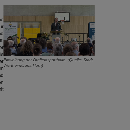
ne
ür
nd
t.
er
ie
Einweihung der Dreifeldsporthalle. (Quelle: Stadt
er
Wertheim/Luna Horn)
im
nd
en
it