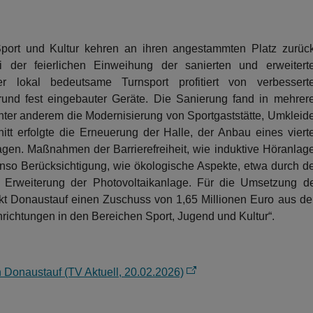
Sport und Kultur kehren an ihren angestammten Platz zurück
 der feierlichen Einweihung der sanierten und erweitert
er lokal bedeutsame Turnsport profitiert von verbessert
rund fest eingebauter Geräte. Die Sanierung fand in mehrer
 unter anderem die Modernisierung von Sportgaststätte, Umkleid
t erfolgte die Erneuerung der Halle, der Anbau eines viert
agen. Maßnahmen der Barrierefreiheit, wie induktive Höranlag
benso Berücksichtigung, wie ökologische Aspekte, etwa durch d
 Erweiterung der Photovoltaikanlage. Für die Umsetzung d
rkt Donaustauf einen Zuschuss von 1,65 Millionen Euro aus d
chtungen in den Bereichen Sport, Jugend und Kultur“.
in Donaustauf (TV Aktuell, 20.02.2026)