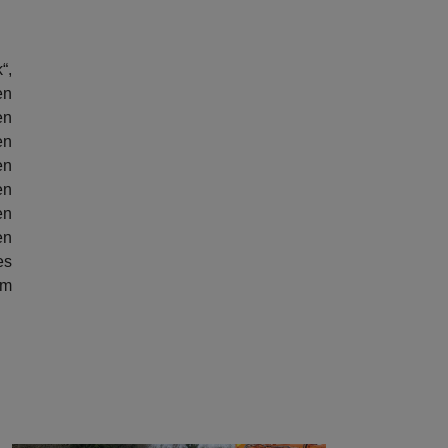
“,
en
en
en
en
en
en
en
es
em