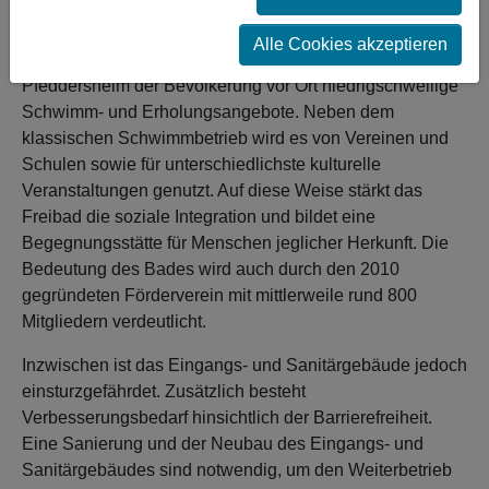
Ersatzneubau wird das Bad inklusiver und nachhaltiger.
Alle Cookies akzeptieren
Bereits seit 1934 ermöglicht das Paternusbad in Worms-
Pfeddersheim der Bevölkerung vor Ort niedrigschwellige
Schwimm- und Erholungsangebote. Neben dem
klassischen Schwimmbetrieb wird es von Vereinen und
Schulen sowie für unterschiedlichste kulturelle
Veranstaltungen genutzt. Auf diese Weise stärkt das
Freibad die soziale Integration und bildet eine
Begegnungsstätte für Menschen jeglicher Herkunft. Die
Bedeutung des Bades wird auch durch den 2010
gegründeten Förderverein mit mittlerweile rund 800
Mitgliedern verdeutlicht.
Inzwischen ist das Eingangs- und Sanitärgebäude jedoch
einsturzgefährdet. Zusätzlich besteht
Verbesserungsbedarf hinsichtlich der Barrierefreiheit.
Eine Sanierung und der Neubau des Eingangs- und
Sanitärgebäudes sind notwendig, um den Weiterbetrieb