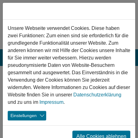
Zum Hauptinhalt springen
Hinweis zu Cookies
Unsere Webseite verwendet Cookies. Diese haben
zwei Funktionen: Zum einen sind sie erforderlich für die
grundlegende Funktionalität unserer Website. Zum
anderen können wir mit Hilfe der Cookies unsere Inhalte
für Sie immer weiter verbessern. Hierzu werden
pseudonymisierte Daten von Website-Besuchern
gesammelt und ausgewertet. Das Einverständnis in die
Worms: Umbau
Verwendung der Cookies können Sie jederzeit
und Sanierung des
widerrufen. Weitere Informationen zu Cookies auf dieser
Website finden Sie in unserer
Datenschutzerklärung
Paternusbades
und zu uns im
Impressum
.
Das Paternusbad in Worms bietet seinen Nutzerinnen
Einstellungen
und Nutzern insbesondere in den heißen
Sommermonaten Erholung, Badespaß und
Sportmöglichkeiten. Durch eine Sanierung und einen
Alle Cookies ablehnen