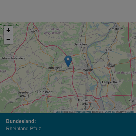
+
−
Leaflet
| Map data ©
OpenStreetMap
contributors,
CC-BY-SA
, Imagery ©
Mapbox
Bundesland:
Rheinland-Pfalz