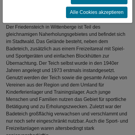
Stadtwald Wittenberge als Naherholungsgebiet
wiederhergestellt. Es entstand ein aufgewerteter,
Alle Cookies akzeptieren
attraktiverer und inklusiverer Sport- und Erholungsort.
Der Friedensteich in Wittenberge ist Teil des
gleichnamigen Naherholungsgebietes und befindet sich
im Stadtwald. Das Gelände besteht, neben dem
Badeteich, zusätzlich aus einem Freizeitareal mit Spiel-
und Sportgeräten und einfachen Blockhütten zur
Übernachtung. Der Teich selbst wurde in den 1940er
Jahren angelegt und 1973 erstmals instandgesetzt.
Genutzt werden der Teich sowie die gesamte Anlage von
Vereinen aus der Region und dem Umland für
Kinderferienlager und Trainingslager. Auch junge
Menschen und Familien nutzen das Gebiet für sportliche
Betätigung und zu Erholungszwecken. Zuletzt war der
Badeteich großflächig verwachsen und verschlammt und
nur noch sehr eingeschränkt nutzbar. Auch die Sport- und
Freizeitanlagen waren altersbedingt stark