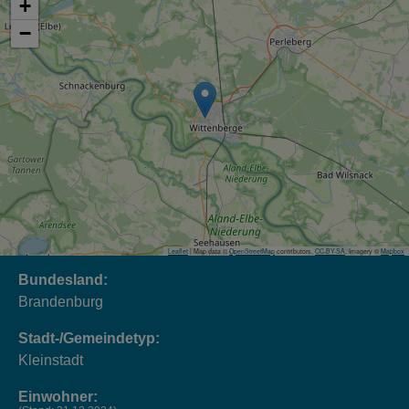
+
−
Leaflet
| Map data ©
OpenStreetMap
contributors,
CC-BY-SA
, Imagery ©
Mapbox
Bundesland:
Brandenburg
Stadt-/Gemeindetyp:
Kleinstadt
Einwohner: