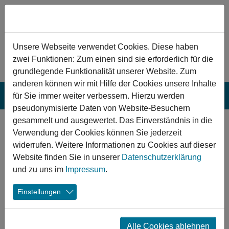
Zum Hauptinhalt springen
Hinweis zu Cookies
Unsere Webseite verwendet Cookies. Diese haben
zwei Funktionen: Zum einen sind sie erforderlich für die
grundlegende Funktionalität unserer Website. Zum
anderen können wir mit Hilfe der Cookies unsere Inhalte
für Sie immer weiter verbessern. Hierzu werden
pseudonymisierte Daten von Website-Besuchern
gesammelt und ausgewertet. Das Einverständnis in die
Wittenberge:
Verwendung der Cookies können Sie jederzeit
Sanierung
widerrufen. Weitere Informationen zu Cookies auf dieser
Website finden Sie in unserer
Datenschutzerklärung
Freizeitanlage
und zu uns im
Impressum
.
Friedensteich
Einstellungen
Mit der Sanierung der Freizeitanlage Friedensteich samt
umliegenden Außenanlagen wurde das Areal im
Alle Cookies ablehnen