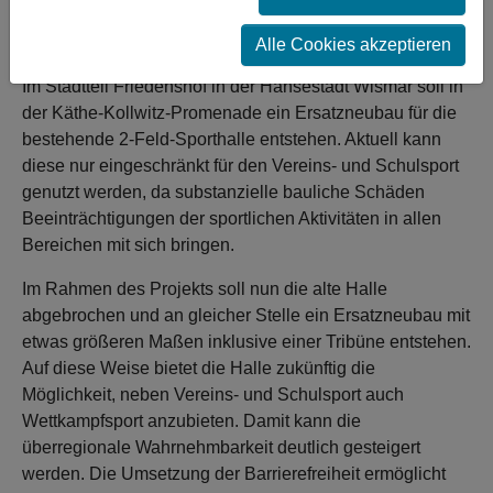
sportliche Daseinsvorsorge und das gemeinsame
Sporttreiben ermöglichen.
Alle Cookies akzeptieren
Im Stadtteil Friedenshof in der Hansestadt Wismar soll in
der Käthe-Kollwitz-Promenade ein Ersatzneubau für die
bestehende 2-Feld-Sporthalle entstehen. Aktuell kann
diese nur eingeschränkt für den Vereins- und Schulsport
genutzt werden, da substanzielle bauliche Schäden
Beeinträchtigungen der sportlichen Aktivitäten in allen
Bereichen mit sich bringen.
Im Rahmen des Projekts soll nun die alte Halle
abgebrochen und an gleicher Stelle ein Ersatzneubau mit
etwas größeren Maßen inklusive einer Tribüne entstehen.
Auf diese Weise bietet die Halle zukünftig die
Möglichkeit, neben Vereins- und Schulsport auch
Wettkampfsport anzubieten. Damit kann die
überregionale Wahrnehmbarkeit deutlich gesteigert
werden. Die Umsetzung der Barrierefreiheit ermöglicht