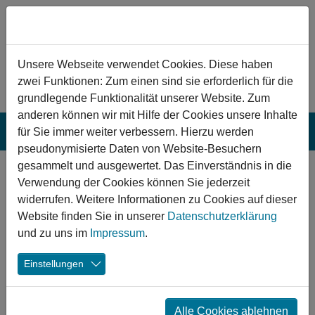
Zum Hauptinhalt springen
Hinweis zu Cookies
Unsere Webseite verwendet Cookies. Diese haben
zwei Funktionen: Zum einen sind sie erforderlich für die
grundlegende Funktionalität unserer Website. Zum
anderen können wir mit Hilfe der Cookies unsere Inhalte
für Sie immer weiter verbessern. Hierzu werden
pseudonymisierte Daten von Website-Besuchern
gesammelt und ausgewertet. Das Einverständnis in die
Wismar: Sanierung
Verwendung der Cookies können Sie jederzeit
einer 2-Feld-
widerrufen. Weitere Informationen zu Cookies auf dieser
Website finden Sie in unserer
Datenschutzerklärung
Sporthalle
und zu uns im
Impressum
.
Der Ersatzneubau einer 2-Feld-Sporthalle in Wismar
Einstellungen
wertet die soziale und sportliche Infrastruktur der Stadt
auf. Sie soll zentraler Baustein in einem geplanten Sport-
und Bewegungszentrum sein und der Bevölkerung die
Alle Cookies ablehnen