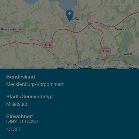
Leaflet
| Map data ©
OpenStreetMap
contributors,
CC-BY-SA
, Imagery ©
Mapbox
Bundesland:
Mecklenburg-Vorpommern
Stadt-/Gemeindetyp:
Mittelstadt
Einwohner:
(Stand: 31.12.2024)
43.300