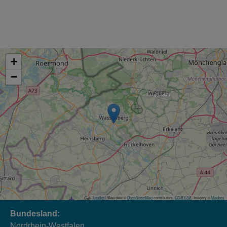
+
−
Leaflet
| Map data ©
OpenStreetMap
contributors,
CC-BY-SA
, Imagery ©
Mapbox
Bundesland:
Nordrhein-Westfalen