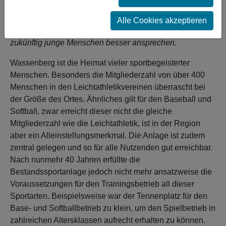
zentralen, bedarfsgerechten und modernen
Freiluftsportstätte transformiert. Sie soll in einer
Alle Cookies akzeptieren
infrastrukturell günstigen Lage und mit guter Anbindung
zukünftig junge Menschen besser ansprechen.
Wassenberg ist die Heimat vieler sportbegeisterter
Menschen. Besonders die Mitgliederzahl von über 400
Menschen in den Leichtathletikvereinen überrascht bei
der Größe des Ortes. Ähnliches gilt für den Baseball und
Softball, zwar erreicht dieser nicht die gleiche
Mitgliederzahl wie die Leichtathletik, ist in der Region
aber ein Alleinstellungsmerkmal. Die Anlage ist zudem
zentral gelegen und so für alle Nutzenden gut erreichbar.
Nach nunmehr 40 Jahren erfüllte die
Bestandssportanlage jedoch nicht mehr ansatzweise die
Voraussetzungen für den Trainingsbetrieb all dieser
Sportarten. Beispielsweise war der Tennenplatz für den
Base- und Softballbetrieb zu klein, um den Spielbetrieb in
zahlreichen Altersklassen aufrecht erhalten zu können.