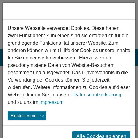
Zum Hauptinhalt springen
Hinweis zu Cookies
Unsere Webseite verwendet Cookies. Diese haben
zwei Funktionen: Zum einen sind sie erforderlich für die
grundlegende Funktionalität unserer Website. Zum
anderen können wir mit Hilfe der Cookies unsere Inhalte
für Sie immer weiter verbessern. Hierzu werden
pseudonymisierte Daten von Website-Besuchern
gesammelt und ausgewertet. Das Einverständnis in die
Wassenberg:
Verwendung der Cookies können Sie jederzeit
Sanierung der
widerrufen. Weitere Informationen zu Cookies auf dieser
Website finden Sie in unserer
Datenschutzerklärung
Sportanlage (2. BA)
und zu uns im
Impressum
.
Sportpark
Einstellungen
Wassenberg
In Wassenberg wurde die Bestandssportanlage zu einer
Alle Cookies ablehnen