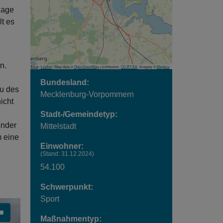
lage
lt es
n.
Leaflet
| Map data ©
OpenStreetMap
contributors,
CC-BY-SA
, Imagery ©
Mapbox
Bundesland:
au des
Mecklenburg-Vorpommern
icht
Stadt-/Gemeindetyp:
ender
Mittelstadt
m eine
Einwohner:
(Stand: 31.12.2024)
54.100
Schwerpunkt:
Sport
■
Maßnahmentyp: