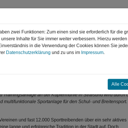
en zwei Funktionen: Zum einen sind sie erforderlich für die g
 unsere Inhalte für Sie immer weiter verbessern. Hierzu werde
verständnis in die Verwendung der Cookies können Sie jederz
gen
Service
Login
Kontakt
rer
Datenschutzerklärung
und zu uns im
Impressum
.
❯
❯
ubau des Stadiongebäudes
Alle Co
nd Trainingsanlage an der Kupfermühle in Stralsund wird durch 
d multifunktionale Sportanlage für den Schul- und Breitensport.
Vereinen und fast 12.000 Sporttreibenden über ein sehr aktives
eine lange und erfolgreiche Tradition in der Stadt auf. Doch