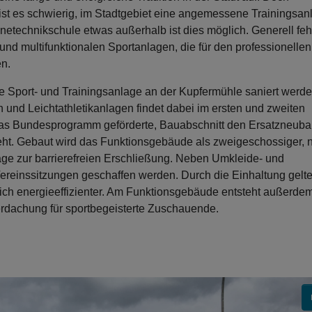
 ist es schwierig, im Stadtgebiet eine angemessene Trainingsan
netechnikschule etwas außerhalb ist dies möglich. Generell feh
 und multifunktionalen Sportanlagen, die für den professionellen
en.
de Sport- und Trainingsanlage an der Kupfermühle saniert werde
 und Leichtathletikanlagen findet dabei im ersten und zweiten
h das Bundesprogramm geförderte, Bauabschnitt den Ersatzneub
ht. Gebaut wird das Funktionsgebäude als zweigeschossiger, n
age zur barrierefreien Erschließung. Neben Umkleide- und
ereinssitzungen geschaffen werden. Durch die Einhaltung gelt
ich energieeffizienter. Am Funktionsgebäude entsteht außerde
rdachung für sportbegeisterte Zuschauende.