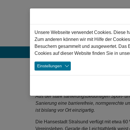
Zum Hauptinhalt springen
Hinweis zu Cookies
Unsere Webseite verwendet Cookies. Diese hab
Zum anderen können wir mit Hilfe der Cookies
Besuchern gesammelt und ausgewertet. Das Ein
Aktuelles
Projekte
Veranstaltun
Cookies auf dieser Website finden Sie in unse
❯
Einstellungen
Stralsund: Ersatzne
Kupfermühle
Aus der stark sanierungsbedürftigen Sport- u
Sanierung eine barrierefreie, normgerechte un
ist bislang vor Ort einzigartig.
Die Hansestadt Stralsund verfügt mit etwa 60 
Vereinsleben. Gerade die Leichtathletik weist 