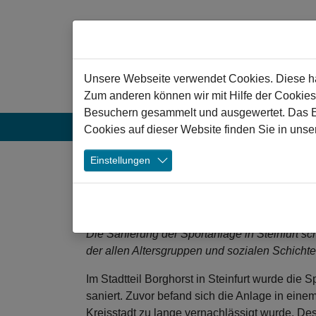
Zum Hauptinhalt springen
Hinweis zu Cookies
Unsere Webseite verwendet Cookies. Diese hab
Zum anderen können wir mit Hilfe der Cookies
Besuchern gesammelt und ausgewertet. Das Ein
Aktuelles
Projekte
Veranstaltun
Cookies auf dieser Website finden Sie in unse
❯
Einstellungen
Steinfurt: Sanierung 
Steinfurt-Borghorst
Die Sanierung der Sportanlage in Steinfurt 
der allen Altersgruppen und sozialen Schichte
Im Stadtteil Borghorst in Steinfurt wurde di
saniert. Zuvor befand sich die Anlage in einem
Kreisstadt zu lange vernachlässigt wurde. De