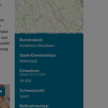
n
dem
e
anden
Leaflet
| Map data ©
OpenStreetMap
contributors,
CC-BY-SA
, Imagery ©
Mapbox
e aus
Bundesland:
artier
Nordrhein-Westfalen
erung
Stadt-/Gemeindetyp:
Mittelstadt
Einwohner:
(Stand: 31.12.2024)
34.900
Schwerpunkt:
■
Sport
Carousel pausieren oder starten
Maßnahmentyp: