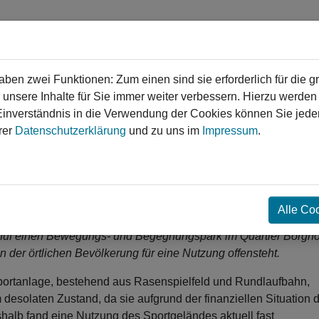
en zwei Funktionen: Zum einen sind sie erforderlich für die g
 unsere Inhalte für Sie immer weiter verbessern. Hierzu werde
verständnis in die Verwendung der Cookies können Sie jederz
gen
Service
Login
Kontakt
rer
Datenschutzerklärung
und zu uns im
Impressum
.
❯
❯
des Leichtathletikstadions
Alle Co
schuf einen Bewegungs- und Begegnungspark im Quartier Borgho
n der örtlichen Bevölkerung für eine Nutzung offensteht.
e Sportanlage, bestehend aus Rasenspielfeld und Rundlaufbahn,
 desolaten Zustand, da sie aufgrund der finanziellen Situation 
shalb fand eine Nutzung des Sportgeländes aktuell fast