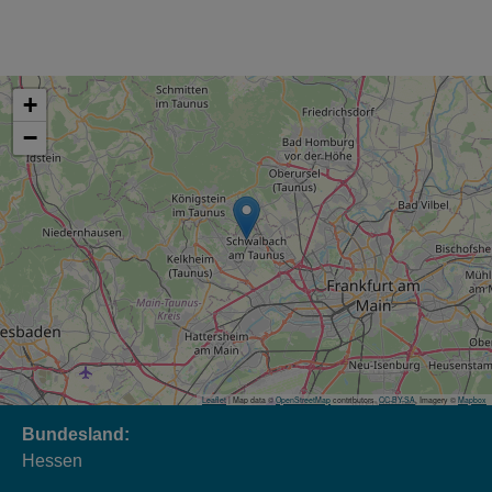
+
−
Leaflet
| Map data ©
OpenStreetMap
contributors,
CC-BY-SA
, Imagery ©
Mapbox
Bundesland:
Hessen