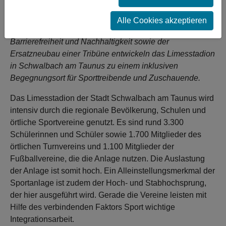
Tribünenanlage
Alle Cookies akzeptieren
Gezielte Verbesserungen in den Bereichen
Barrierefreiheit und Nachhaltigkeit sowie der
Ersatzneubau einer Tribüne entwickeln das Limesstadion
in Schwalbach am Taunus zu einem inklusiven
Begegnungsort für Sporttreibende und Zuschauende.
Das Limesstadion der Stadt Schwalbach am Taunus wird
intensiv durch die regionale Bevölkerung, Schulen und
örtliche Sportvereine genutzt. Es sind rund 3.300
Schülerinnen und Schüler sowie 1.700 Mitglieder des
örtlichen Turnvereins und 1.100 Mitglieder der
Fußballvereine, die die Anlage nutzen. Die Auslastung
der Anlage ist somit hoch. Ein Alleinstellungsmerkmal der
Sportanlage ist zudem der Hoch- und Stabhochsprung,
der hier ausgeführt wird. Gerade die Vereine leisten mit
Hilfe des verbindenden Faktors Sport wichtige
Integrationsarbeit.