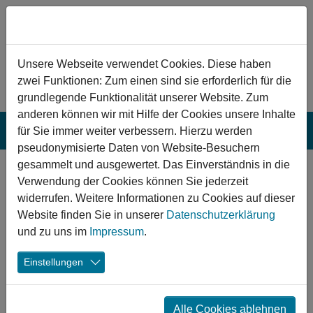
Zum Hauptinhalt springen
Hinweis zu Cookies
Unsere Webseite verwendet Cookies. Diese haben
zwei Funktionen: Zum einen sind sie erforderlich für die
grundlegende Funktionalität unserer Website. Zum
anderen können wir mit Hilfe der Cookies unsere Inhalte
für Sie immer weiter verbessern. Hierzu werden
pseudonymisierte Daten von Website-Besuchern
gesammelt und ausgewertet. Das Einverständnis in die
Saarbrücken:
Verwendung der Cookies können Sie jederzeit
Freizeitsportanlagen
widerrufen. Weitere Informationen zu Cookies auf dieser
Website finden Sie in unserer
Datenschutzerklärung
und Sporthalle am
und zu uns im
Impressum
.
Lulustein
Einstellungen
Die Sanierung der Sportanlage Lulustein trägt zur
Aufwertung des Standorts bei und schafft
Alle Cookies ablehnen