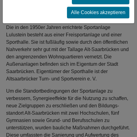
Kooperationsmöglichkeiten, die die Inklusion und
Integration von unterschiedlichen Bevölkerungsgruppen
Alle Cookies akzeptieren
ermöglichen.
Die in den 1950er Jahren errichtete Sportanlage
Lulustein besteht aus einer Freisportanlage und einer
Sporthalle. Sie ist fußläufig sowie durch den öffentlichen
Nahverkehr sehr gut mit der Tallage Alt-Saarbrücken und
den angrenzenden Wohnquartieren vernetzt. Die
Außenanlagen befinden sich im Eigentum der Stadt
Saarbrücken. Eigentümer der Sporthalle ist der
Altsaarbrücker Turn- und Sportverein e. V.
Um die Standortbedingungen der Sportanlage zu
verbessern, Synergieeffekte für die Nutzung zu schaffen,
neue Zielgruppen zu erschließen und den Bildungs-
standort Alt-Saarbrücken mit zwei Hochschulen, fünf
Gymnasien sowie Grund- und Berufsschulen zu
unterstützen, wurden bauliche Maßnahmen durchgeführt.
Diese umfassten die Sanierung und Aufwertung des