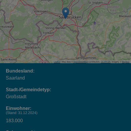
Leaflet
| Map data ©
OpenStreetMap
contributors,
CC-BY-SA
, Imagery ©
Mapbox
Bundesland:
Saarland
Stadt-/Gemeindetyp:
Großstadt
Einwohner:
(Stand: 31.12.2024)
183.000