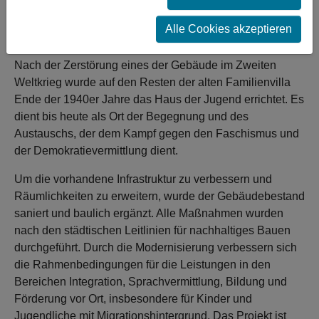
Die Stadt Pforzheim erhielt Anfang des 20. Jahrhunderts
Alle Cookies akzeptieren
von der Industriellenfamilie Benckiser einen Teil derer
privaten Parkanlage mit Wohngebäuden als Schenkung.
Nach der Zerstörung eines der Gebäude im Zweiten
Weltkrieg wurde auf den Resten der alten Familienvilla
Ende der 1940er Jahre das Haus der Jugend errichtet. Es
dient bis heute als Ort der Begegnung und des
Austauschs, der dem Kampf gegen den Faschismus und
der Demokratievermittlung dient.
Um die vorhandene Infrastruktur zu verbessern und
Räumlichkeiten zu erweitern, wurde der Gebäudebestand
saniert und baulich ergänzt. Alle Maßnahmen wurden
nach den städtischen Leitlinien für nachhaltiges Bauen
durchgeführt. Durch die Modernisierung verbessern sich
die Rahmenbedingungen für die Leistungen in den
Bereichen Integration, Sprachvermittlung, Bildung und
Förderung vor Ort, insbesondere für Kinder und
Jugendliche mit Migrationshintergrund. Das Projekt ist