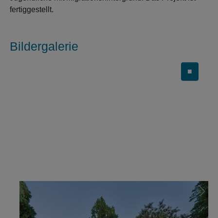
fertiggestellt.
Bildergalerie
■
Carousel