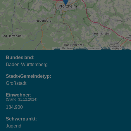
Leaflet
| Map data ©
OpenStreetMap
contributors,
CC-BY-SA
, Imagery ©
Mapbox
Bundesland:
Baden-Württemberg
Stadt-/Gemeindetyp:
Großstadt
Einwohner:
(Stand: 31.12.2024)
134.900
Schwerpunkt:
Jugend