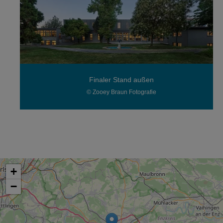
Finaler Stand außen
© Zooey Braun Fotografie
+
−