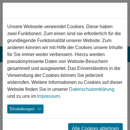
Zum Hauptinhalt springen
Hinweis zu Cookies
Unsere Webseite verwendet Cookies. Diese haben
zwei Funktionen: Zum einen sind sie erforderlich für die
grundlegende Funktionalität unserer Website. Zum
anderen können wir mit Hilfe der Cookies unsere Inhalte
für Sie immer weiter verbessern. Hierzu werden
pseudonymisierte Daten von Website-Besuchern
gesammelt und ausgewertet. Das Einverständnis in die
Pforzheim: Haus
Verwendung der Cookies können Sie jederzeit
der Jugend
widerrufen. Weitere Informationen zu Cookies auf dieser
Website finden Sie in unserer
Datenschutzerklärung
Das Haus der Jugend wurde grundlegend saniert und
und zu uns im
Impressum
.
umgebaut, um so dem geänderten Bedarf an Integrations-
Einstellungen
und Bildungsarbeit gerecht zu werden und die
Vermittlung von Demokratie, Aufklärung und
Verständigung als Gründungsgedanken weiterzuführen.
Alle Cookies ablehnen