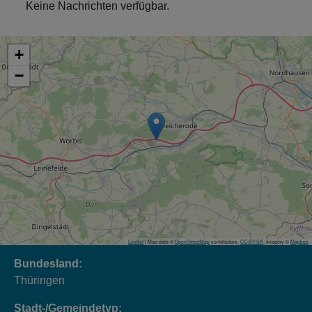
Keine Nachrichten verfügbar.
+
−
Leaflet
| Map data ©
OpenStreetMap
contributors,
CC-BY-SA
, Imagery ©
Mapbox
Bundesland:
Thüringen
Stadt-/Gemeindetyp: