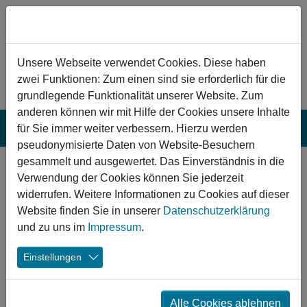
Zum Hauptinhalt springen
Hinweis zu Cookies
Unsere Webseite verwendet Cookies. Diese haben
zwei Funktionen: Zum einen sind sie erforderlich für die
grundlegende Funktionalität unserer Website. Zum
anderen können wir mit Hilfe der Cookies unsere Inhalte
für Sie immer weiter verbessern. Hierzu werden
pseudonymisierte Daten von Website-Besuchern
gesammelt und ausgewertet. Das Einverständnis in die
Nordhausen:
Verwendung der Cookies können Sie jederzeit
Sanierung der
widerrufen. Weitere Informationen zu Cookies auf dieser
Website finden Sie in unserer
Datenschutzerklärung
Schwimmhalle in
und zu uns im
Impressum
.
Sollstedt
Einstellungen
Schwimmen ist eine der Sportarten, die ganzjährig
betrieben werden kann. Um den Anwohnenden in
Alle Cookies ablehnen