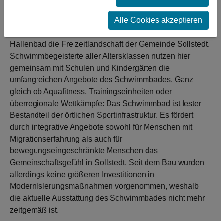
Nordhausen auch in Zukunft den Schwimmbetrieb zu
ermöglichen, wird das örtliche Hallenbad grundsaniert.
Alle Cookies akzeptieren
Im Landkreis Nordhausen bereichert seit 1976 ein
Hallenbad die Freizeitlandschaft der Gemeinde Sollstedt.
Schwimmbegeisterte aller Altersklassen nutzen hier
gemeinsam mit Schulen und Kindergärten die
umfangreichen Angebote des Schwimmbades. Ganz
gleich ob Aquafitness, Trainingseinheiten oder
überregionale Wettkämpfe: Das Schwimmbad ist fester
Bestandteil der örtlichen Sportinfrastruktur. Es fördert
durch integrative Angebote sowohl für Menschen mit
Migrationserfahrung als auch für
bewegungseingeschränkte Menschen das
Gemeinschaftsgefühl in Sollstedt. Seit dem Bau wurden
allerdings keine größeren Investitionen in
Modernisierungsmaßnahmen vorgenommen, weshalb
die aktuelle Ausstattung des Schwimmbades nicht mehr
zeitgemäß ist.