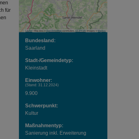
mmen
h für
hen
Leaflet
| Map data ©
OpenStreetMap
contributors,
CC-BY-SA
, Imagery ©
Mapbox
Bundesland:
Saarland
Stadt-/Gemeindetyp:
Kleinstadt
Einwohner:
(Stand: 31.12.2024)
9.900
Schwerpunkt:
Kultur
Maßnahmentyp:
Sanierung inkl. Erweiterung