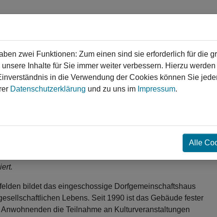
en zwei Funktionen: Zum einen sind sie erforderlich für die g
 unsere Inhalte für Sie immer weiter verbessern. Hierzu werde
verständnis in die Verwendung der Cookies können Sie jederz
gen
Service
Login
Kontakt
rer
Datenschutzerklärung
und zu uns im
Impressum
.
❯
❯
sierung des Gemeindehauses
Alle Co
he Feste sind in vielen Gemeinden ein wichtiger Bestandteil des
haft, wodurch das soziale Gefüge gestärkt wird. Deshalb wird das
ert.
felden bildet das eingeschossige Dorfgemeinschaftshaus
gesellschaftlichen Lebens. Seit 1990 ist das Gebäude fester
n Anwohnenden die Teilnahme an Kulturveranstaltungen