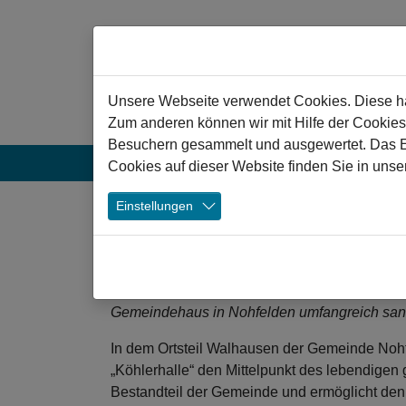
Zum Hauptinhalt springen
Hinweis zu Cookies
Unsere Webseite verwendet Cookies. Diese hab
Zum anderen können wir mit Hilfe der Cookies
Besuchern gesammelt und ausgewertet. Das Ein
Aktuelles
Projekte
Veranstaltun
Cookies auf dieser Website finden Sie in unse
❯
Einstellungen
Nohfelden: Moderni
Veranstaltungsräume für private und öffentlic
sozialen Lebens. Hier trifft sich die Bürgersc
Gemeindehaus in Nohfelden umfangreich sani
In dem Ortsteil Walhausen der Gemeinde Noh
„Köhlerhalle“ den Mittelpunkt des lebendigen 
Bestandteil der Gemeinde und ermöglicht de