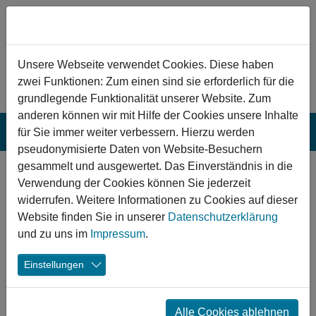
Zum Hauptinhalt springen
Hinweis zu Cookies
Unsere Webseite verwendet Cookies. Diese haben
zwei Funktionen: Zum einen sind sie erforderlich für die
grundlegende Funktionalität unserer Website. Zum
anderen können wir mit Hilfe der Cookies unsere Inhalte
für Sie immer weiter verbessern. Hierzu werden
pseudonymisierte Daten von Website-Besuchern
gesammelt und ausgewertet. Das Einverständnis in die
Nördlingen:
Verwendung der Cookies können Sie jederzeit
Ersatzneubau
widerrufen. Weitere Informationen zu Cookies auf dieser
Website finden Sie in unserer
Datenschutzerklärung
eines
und zu uns im
Impressum
.
Quartierszentrums
Einstellungen
In Nördlingen soll im Areal um die Kirche St. Josef ein
ehemaliges Pfarrheim durch ein modernes,
Alle Cookies ablehnen