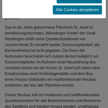
multifunktionales und barrierefreies Quartierszentrum
ersetzt werden. So wird zukünftig durch die vielfältigen
Alle Cookies akzeptieren
Nutzungsmöglichkeiten der Quartierszusammenhalt
gestärkt.
Das in die Jahre gekommene Pfarrheim St. Josef im
bevölkerungsreichsten „Wemdinger Viertel“ der Stadt
Nördlingen erfüllt seine Quartiersfunktionen nur
unzureichend: Es besteht starker Sanierungsbedarf, die
Barrierefreiheit ist nicht gegeben. Der Kreis der
Nutzenden beschränkt sich zudem derzeit lediglich auf
Kirchenmitglieder. Im Rahmen einer Neuordnung des
zentralen Areals um die Kirche St. Josef soll neben dem
Ersatzneubau einer Kindertagesstätte und dem Bau
eines Hospiz-Gebäudes ein multifunktionaler Neubau
entstehen, der das alte Pfarrheim ersetzt.
Dieser Neubau soll ein modernes und multifunktionales
Quartierszentrum für alle Bewohnerinnen und Bewohner
des Stadtteils und darüber hinaus werden, unabhängig