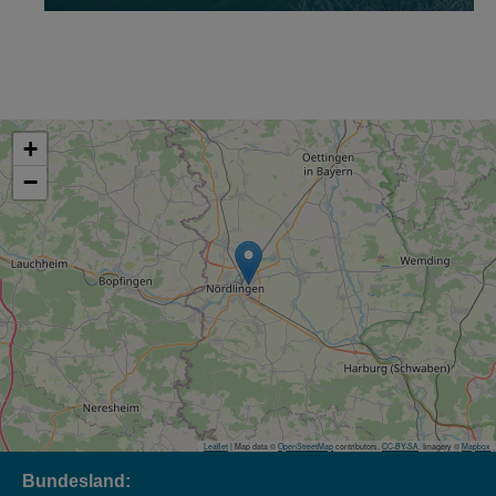
+
−
Leaflet
| Map data ©
OpenStreetMap
contributors,
CC-BY-SA
, Imagery ©
Mapbox
Bundesland: