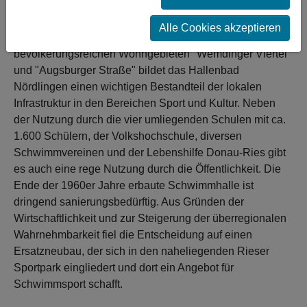
sportlich-sozialen Infrastruktur gewährleisten.
Alle Cookies akzeptieren
Wegen der zentralen Lage und räumlichen Nähe zu den
bevölkerungsreichen Wohngebieten "Wemdinger Viertel"
und "Augsburger Straße" bildet das Hallenbad
Nördlingen einen wichtigen Bestandteil der lokalen
Infrastruktur in den Bereichen Sport und Kultur. Neben
der Nutzung durch die vier umliegenden Schulen mit ca.
1.600 Schülern, der Volkshochschule, diversen
Schwimmvereinen und der Lebenshilfe Donau-Ries gibt
es auch eine rege Nutzung durch die Öffentlichkeit. Die
Ende der 1960er Jahre erbaute Schwimmhalle ist
dringend sanierungsbedürftig. Aus Gründen der
Wirtschaftlichkeit und zur Steigerung der überregionalen
Wahrnehmbarkeit fiel die Entscheidung auf einen
Ersatzneubau, der sich in den naheliegenden Rieser
Sportpark eingliedert und dort ein Angebot für
Schwimmsport schafft.