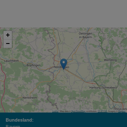
+
−
Leaflet
| Map data ©
OpenStreetMap
contributors,
CC-BY-SA
, Imagery ©
Mapbox
Bundesland:
Bayern