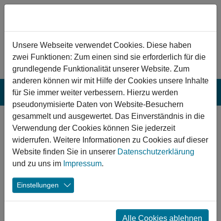
Zum Hauptinhalt springen
Hinweis zu Cookies
Unsere Webseite verwendet Cookies. Diese haben
zwei Funktionen: Zum einen sind sie erforderlich für die
grundlegende Funktionalität unserer Website. Zum
anderen können wir mit Hilfe der Cookies unsere Inhalte
für Sie immer weiter verbessern. Hierzu werden
pseudonymisierte Daten von Website-Besuchern
gesammelt und ausgewertet. Das Einverständnis in die
Nördlingen:
Verwendung der Cookies können Sie jederzeit
Ersatzneubau des
widerrufen. Weitere Informationen zu Cookies auf dieser
Website finden Sie in unserer
Datenschutzerklärung
Hallenbades
und zu uns im
Impressum
.
Dem nah der Alt- bzw. Innenstadt gelegenen Hallenbad
Einstellungen
Nördlingen droht wegen baulicher Mängel die
Schließung. Der Ersatzneubau im nahegelegenen Rieser
Sportpark soll zukünftig den Betrieb dieser wichtigen
Alle Cookies ablehnen