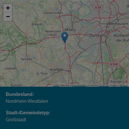
+
−
Leaflet
| Map data ©
OpenStreetMap
contributors,
CC-BY-SA
, Imagery ©
Mapbox
Bundesland:
Nordrhein-Westfalen
Stadt-/Gemeindetyp:
Großstadt