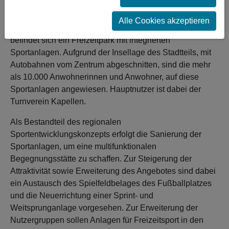
Integration durch gemeinsames Sporttreiben.
Alle Cookies akzeptieren
In Kapellen, dem südlichsten Stadtteil von Moers,
befindet sich ein Freizeitpark mit integrierten
Sportanlagen. Aufgrund der Insellage des Stadtteils, mit
Autobahnen vom Zentrum abgeschnitten, sind die mehr
als 10.000 Anwohnerinnen und Anwohner, auf diese
Sportanlagen angewiesen. Hauptnutzer ist dabei der
Turnverein Kapellen.
Als Bestandteil des regionalen
Sportentwicklungskonzepts erfolgt die Sanierung der
Sportanlagen, um eine multifunktionalen
Begegnungsstätte zu schaffen. Zur Steigerung der
Attraktivität sowie Erweiterung des Angebotes sind dabei
ein Austausch des Spielfeldbelages des Fußballplatzes
und die Neuerrichtung einer Sprint- und
Weitsprunganlage vorgesehen. Zur Erweiterung der
Nutzergruppen sollen Anlagen für Freizeitsport in den