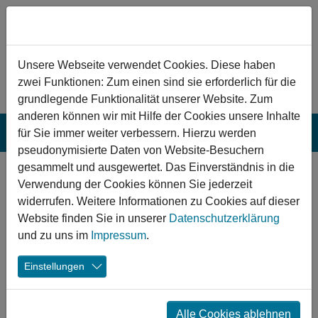
Zum Hauptinhalt springen
Hinweis zu Cookies
Unsere Webseite verwendet Cookies. Diese haben
zwei Funktionen: Zum einen sind sie erforderlich für die
grundlegende Funktionalität unserer Website. Zum
anderen können wir mit Hilfe der Cookies unsere Inhalte
für Sie immer weiter verbessern. Hierzu werden
pseudonymisierte Daten von Website-Besuchern
gesammelt und ausgewertet. Das Einverständnis in die
Moers: Sanierung
Verwendung der Cookies können Sie jederzeit
eines Sport- und
widerrufen. Weitere Informationen zu Cookies auf dieser
Website finden Sie in unserer
Datenschutzerklärung
Freizeitparks
und zu uns im
Impressum
.
Die Sanierung von Sportanlagen in Moers-Kapellen
Einstellungen
umfasst unter Berücksichtigung der Barrierefreiheit
gezielte Maßnahmen zur Erweiterung der Nutzergruppen
zur nachhaltigen Verbesserung und Förderung sozialer
Alle Cookies ablehnen