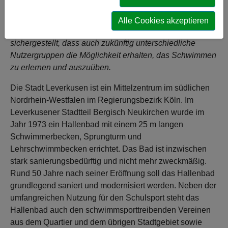
Leverkusen-Bergisch Neukirchen trägt zu einer
energetischen Verbesserung des Gebäudes und dem
Alle Cookies akzeptieren
Erreichen der Klimaschutzziele der Stadt bei. Damit wird
sichergestellt, dass auch zukünftig unterschiedliche
Nutzergruppen die Möglichkeit erhalten, das Schwimmen
zu erlernen und auszuüben.
Die Stadt Leverkusen ist ein Mittelzentrum im südlichen
Nordrhein-Westfalen im Regierungsbezirk Köln. Im
Leverkusener Stadtteil Bergisch Neukirchen wurde im
Jahr 1973 ein Hallenbad mit einem 25 m langen
Schwimmerbecken, Sprungturm und
Lehrschwimmbecken errichtet. Das Bad ist inzwischen
stark sanierungsbedürftig und nicht mehr zweckmäßig.
Rund 50 Jahre nach seiner Eröffnung soll das Hallenbad
grundlegend saniert und modernisiert werden. Neben der
umfangreichen Nutzung für den Schulsport steht das
Hallenbad auch den schwimmsporttreibenden Vereinen
aus dem Quartier und dem übrigen Stadtgebiet sowie