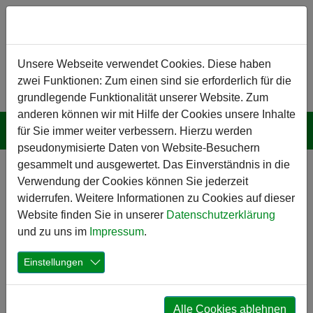
Zum Hauptinhalt springen
Hinweis zu Cookies
Unsere Webseite verwendet Cookies. Diese haben
zwei Funktionen: Zum einen sind sie erforderlich für die
grundlegende Funktionalität unserer Website. Zum
anderen können wir mit Hilfe der Cookies unsere Inhalte
für Sie immer weiter verbessern. Hierzu werden
pseudonymisierte Daten von Website-Besuchern
gesammelt und ausgewertet. Das Einverständnis in die
Leverkusen-
Verwendung der Cookies können Sie jederzeit
Bergisch
widerrufen. Weitere Informationen zu Cookies auf dieser
Website finden Sie in unserer
Datenschutzerklärung
Neukirchen:
und zu uns im
Impressum
.
Sanierung des
Einstellungen
Hallenbades
Die Sanierung und Modernisierung des Hallenbades in
Alle Cookies ablehnen