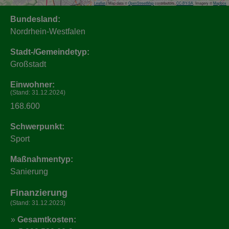
Leaflet
| Map data ©
OpenStreetMap
contributors,
CC-BY-SA
, Imagery ©
Mapbox
Bundesland:
Nordrhein-Westfalen
Stadt-/Gemeindetyp:
Großstadt
Einwohner:
(Stand: 31.12.2024)
168.600
Schwerpunkt:
Sport
Maßnahmentyp:
Sanierung
Finanzierung
(Stand: 31.12.2023)
Gesamtkosten: