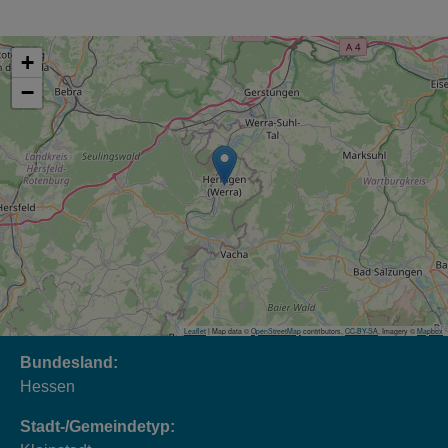
+
−
Leaflet
| Map data ©
OpenStreetMap
contributors,
CC-BY-SA
, Imagery ©
Mapbox
Bundesland:
Hessen
Stadt-/Gemeindetyp: