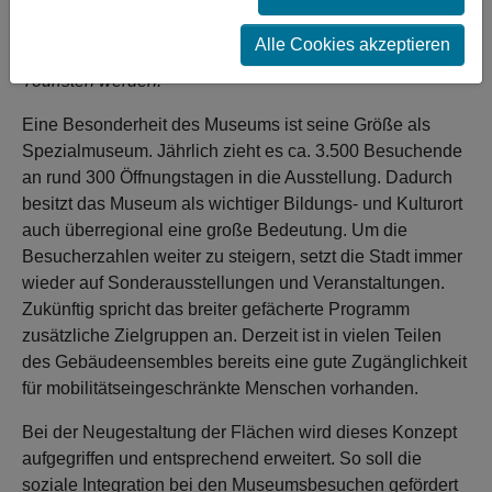
Nach der baulichen und energetischen Sanierung des
Gebäudes soll es mit einem erweiterten
Alle Cookies akzeptieren
Nutzungsangebot zum Treffpunkt für Einheimische und
Touristen werden.
Eine Besonderheit des Museums ist seine Größe als
Spezialmuseum. Jährlich zieht es ca. 3.500 Besuchende
an rund 300 Öffnungstagen in die Ausstellung. Dadurch
besitzt das Museum als wichtiger Bildungs- und Kulturort
auch überregional eine große Bedeutung. Um die
Besucherzahlen weiter zu steigern, setzt die Stadt immer
wieder auf Sonderausstellungen und Veranstaltungen.
Zukünftig spricht das breiter gefächerte Programm
zusätzliche Zielgruppen an. Derzeit ist in vielen Teilen
des Gebäudeensembles bereits eine gute Zugänglichkeit
für mobilitätseingeschränkte Menschen vorhanden.
Bei der Neugestaltung der Flächen wird dieses Konzept
aufgegriffen und entsprechend erweitert. So soll die
soziale Integration bei den Museumsbesuchen gefördert