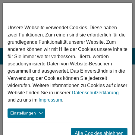
Zum Hauptinhalt springen
Hinweis zu Cookies
Unsere Webseite verwendet Cookies. Diese haben
zwei Funktionen: Zum einen sind sie erforderlich für die
grundlegende Funktionalität unserer Website. Zum
anderen können wir mit Hilfe der Cookies unsere Inhalte
für Sie immer weiter verbessern. Hierzu werden
pseudonymisierte Daten von Website-Besuchern
gesammelt und ausgewertet. Das Einverständnis in die
Heringen (Werra):
Verwendung der Cookies können Sie jederzeit
Sanierung des
widerrufen. Weitere Informationen zu Cookies auf dieser
Website finden Sie in unserer
Datenschutzerklärung
Werra-Kalibergbau-
und zu uns im
Impressum
.
Museums
Einstellungen
Das Kalibergbau-Museum in Heringen (Werra) ist das
größte Spezialmuseum zum Kalibergbau in Deutschland.
Alle Cookies ablehnen