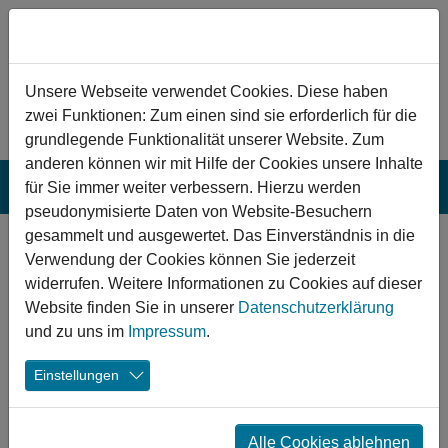
Zum Hauptinhalt springen
Hinweis zu Cookies
Unsere Webseite verwendet Cookies. Diese haben
zwei Funktionen: Zum einen sind sie erforderlich für die
grundlegende Funktionalität unserer Website. Zum
anderen können wir mit Hilfe der Cookies unsere Inhalte
für Sie immer weiter verbessern. Hierzu werden
pseudonymisierte Daten von Website-Besuchern
gesammelt und ausgewertet. Das Einverständnis in die
Hattersheim:
Verwendung der Cookies können Sie jederzeit
Sanierung/Ersatzneubau
widerrufen. Weitere Informationen zu Cookies auf dieser
Website finden Sie in unserer
Datenschutzerklärung
des Sportparks
und zu uns im
Impressum
.
Sportliche Ertüchtigung dient in Hattersheim, neben den
Einstellungen
positiven gesundheitlichen Aspekten, als Medium für
aktive sozialintegrative Arbeit. Diese wichtigen
Funktionen wurden durch Verbesserungen in der
Alle Cookies ablehnen