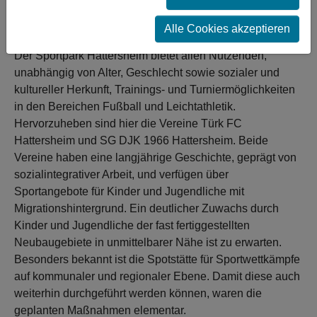
Barrierefreiheit und dem langfristigen Erhalt der
Sportanlage realisiert und erhalten.
Alle Cookies akzeptieren
Der Sportpark Hattersheim bietet allen Nutzenden,
unabhängig von Alter, Geschlecht sowie sozialer und
kultureller Herkunft, Trainings- und Turniermöglichkeiten
in den Bereichen Fußball und Leichtathletik.
Hervorzuheben sind hier die Vereine Türk FC
Hattersheim und SG DJK 1966 Hattersheim. Beide
Vereine haben eine langjährige Geschichte, geprägt von
sozialintegrativer Arbeit, und verfügen über
Sportangebote für Kinder und Jugendliche mit
Migrationshintergrund. Ein deutlicher Zuwachs durch
Kinder und Jugendliche der fast fertiggestellten
Neubaugebiete in unmittelbarer Nähe ist zu erwarten.
Besonders bekannt ist die Spotstätte für Sportwettkämpfe
auf kommunaler und regionaler Ebene. Damit diese auch
weiterhin durchgeführt werden können, waren die
geplanten Maßnahmen elementar.