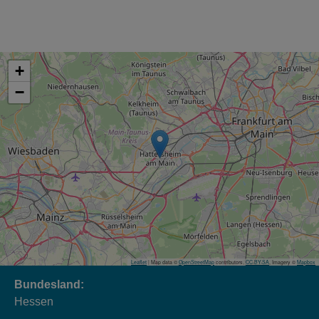
+
−
Leaflet
| Map data ©
OpenStreetMap
contributors,
CC-BY-SA
, Imagery ©
Mapbox
Bundesland:
Hessen