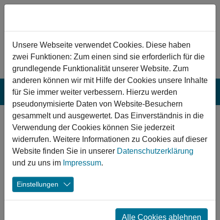
Zum Hauptinhalt springen
Hinweis zu Cookies
Unsere Webseite verwendet Cookies. Diese haben
zwei Funktionen: Zum einen sind sie erforderlich für die
grundlegende Funktionalität unserer Website. Zum
anderen können wir mit Hilfe der Cookies unsere Inhalte
für Sie immer weiter verbessern. Hierzu werden
pseudonymisierte Daten von Website-Besuchern
gesammelt und ausgewertet. Das Einverständnis in die
Hannoversch
Verwendung der Cookies können Sie jederzeit
Münden: Sanierung
widerrufen. Weitere Informationen zu Cookies auf dieser
Website finden Sie in unserer
Datenschutzerklärung
des Sportgeländes
und zu uns im
Impressum
.
Rattwerder
Einstellungen
Durch die Sanierung des Sportgeländes Rattwerder
kommt die Stadt Hannoversch Münden als Mittelzentrum
Alle Cookies ablehnen