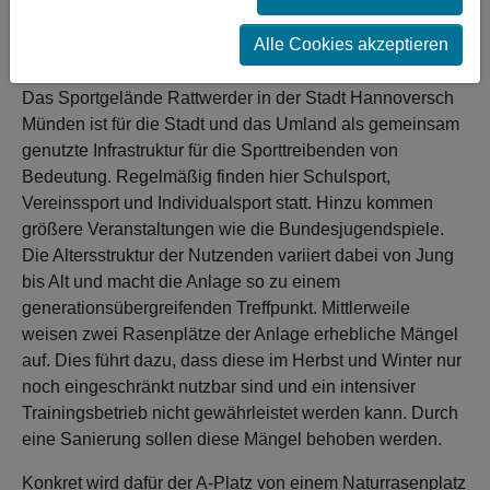
ihrer Versorgungsfunktion im Bereich Sport nach. So
kann insbesondere im Herbst und Winter wieder auf der
Alle Cookies akzeptieren
Anlage trainiert werden.
Das Sportgelände Rattwerder in der Stadt Hannoversch
Münden ist für die Stadt und das Umland als gemeinsam
genutzte Infrastruktur für die Sporttreibenden von
Bedeutung. Regelmäßig finden hier Schulsport,
Vereinssport und Individualsport statt. Hinzu kommen
größere Veranstaltungen wie die Bundesjugendspiele.
Die Altersstruktur der Nutzenden variiert dabei von Jung
bis Alt und macht die Anlage so zu einem
generationsübergreifenden Treffpunkt. Mittlerweile
weisen zwei Rasenplätze der Anlage erhebliche Mängel
auf. Dies führt dazu, dass diese im Herbst und Winter nur
noch eingeschränkt nutzbar sind und ein intensiver
Trainingsbetrieb nicht gewährleistet werden kann. Durch
eine Sanierung sollen diese Mängel behoben werden.
Konkret wird dafür der A-Platz von einem Naturrasenplatz