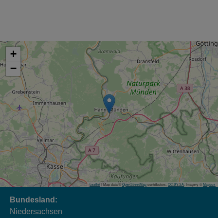
+
−
Leaflet
| Map data ©
OpenStreetMap
contributors,
CC-BY-SA
, Imagery ©
Mapbox
Bundesland:
Niedersachsen