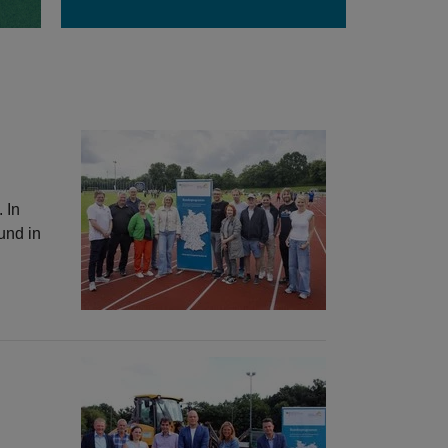
 In
und in