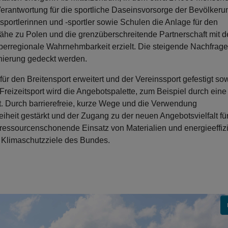
Verantwortung für die sportliche Daseinsvorsorge der Bevölkeru
tsportlerinnen und -sportler sowie Schulen die Anlage für den
nähe zu Polen und die grenzüberschreitende Partnerschaft mit d
überregionale Wahrnehmbarkeit erzielt. Die steigende Nachfrag
anierung gedeckt werden.
r den Breitensport erweitert und der Vereinssport gefestigt so
n Freizeitsport wird die Angebotspalette, zum Beispiel durch eine
t. Durch barrierefreie, kurze Wege und die Verwendung
eiheit gestärkt und der Zugang zu der neuen Angebotsvielfalt fü
ressourcenschonende Einsatz von Materialien und energieeffiz
 Klimaschutzziele des Bundes.