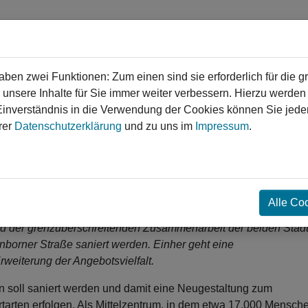
en zwei Funktionen: Zum einen sind sie erforderlich für die g
 unsere Inhalte für Sie immer weiter verbessern. Hierzu werde
verständnis in die Verwendung der Cookies können Sie jederz
gen
Service
Login
Kontakt
rer
Datenschutzerklärung
und zu uns im
Impressum
.
❯
❯
r Sportanlage Kaltenborner
ntrum
Alle Co
t und der grenzüberschreitenden Zusammenarbeit der beiden Städ
borner Straße saniert werden. Einher geht eine
Erweiterung der Angebotsvielfalt.
n soll saniert werden und damit eine Neugestaltung zum
rtarten erfolgen. Als Mittelzentrum, in dem etwa 17.000 Mensch