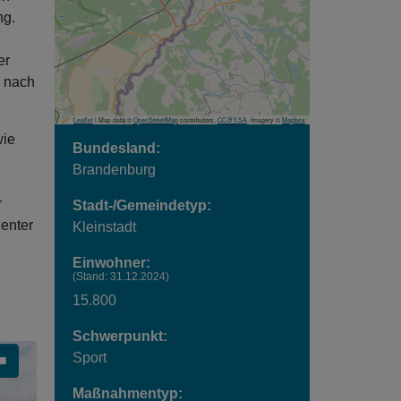
ng.
er
e nach
Leaflet
| Map data ©
OpenStreetMap
contributors,
CC-BY-SA
, Imagery ©
Mapbox
wie
Bundesland:
Brandenburg
r
Stadt-/Gemeindetyp:
ienter
Kleinstadt
Einwohner:
(Stand: 31.12.2024)
15.800
Schwerpunkt:
Sport
■
Carousel pausieren oder starten
Maßnahmentyp: