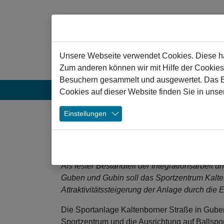
Zum Hauptinhalt springen
Hinweis zu Cookies
Unsere Webseite verwendet Cookies. Diese hab
Zum anderen können wir mit Hilfe der Cookies
Besuchern gesammelt und ausgewertet. Das Ein
Aktuelles
Projekte
Veranstaltun
Cookies auf dieser Website finden Sie in unse
❯
Einstellungen
Guben: Sanierung de
Straße zum Sportze
Als fester Bestandteil der Integrationsarbei
Guben und Gubin soll das Sportzentrum Kalten
Attraktivitätssteigerung der Anlage durch die 
Die Sportanlage Kaltenborner Straße in Gube
Sportzentrum und die Ausrichtung auf Ballspo