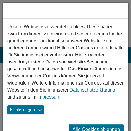
Zum Hauptinhalt springen
Hinweis zu Cookies
Unsere Webseite verwendet Cookies. Diese haben
zwei Funktionen: Zum einen sind sie erforderlich für die
grundlegende Funktionalität unserer Website. Zum
anderen können wir mit Hilfe der Cookies unsere Inhalte
für Sie immer weiter verbessern. Hierzu werden
pseudonymisierte Daten von Website-Besuchern
gesammelt und ausgewertet. Das Einverständnis in die
Groß-Gerau:
Verwendung der Cookies können Sie jederzeit
Sanierung des
widerrufen. Weitere Informationen zu Cookies auf dieser
Website finden Sie in unserer
Datenschutzerklärung
Freibades
und zu uns im
Impressum
.
In Groß-Gerau wird das historische und
Einstellungen
denkmalgeschützte Freibad saniert und damit eine
nachhaltigere und inklusivere Infrastruktureinrichtung
geschaffen. Der insbesondere in den heißen
Alle Cookies ablehnen