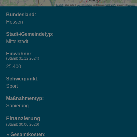
Leaflet
| Map data ©
OpenStreetMap
contributors,
CC-BY-SA
, Imagery ©
Mapbox
Bundesland:
Hessen
Stadt-/Gemeindetyp:
Mittelstadt
Einwohner:
(Stand: 31.12.2024)
25.400
Schwerpunkt:
Sport
Maßnahmentyp:
Sanierung
Finanzierung
(Stand: 30.06.2026)
Gesamtkosten: