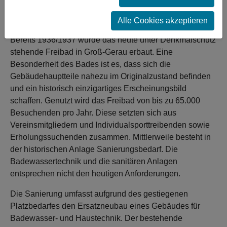
Sommermonaten wichtige Treffpunkt bleibt dadurch
erhalten.
Alle Cookies akzeptieren
Bereits 1936/1937 wurde das heute unter Denkmalschutz
stehende Freibad in Groß-Gerau erbaut. Eine
Besonderheit des Bades ist es, dass sich die
Gebäudehauptteile nahezu im Originalzustand befinden
und ein historisch einzigartiges Erscheinungsbild
schaffen. Genutzt wird das Freibad von bis zu 65.000
Besuchenden pro Jahr. Diese setzten sich aus
Vereinsmitgliedern und Individualsporttreibenden sowie
Erholungssuchenden zusammen. Mittlerweile besteht in
der historischen Anlage Sanierungsbedarf. Die
Badewassertechnik und die sanitären Anlagen
entsprechen nicht den heutigen Anforderungen.
Die Sanierung umfasst aufgrund des gestiegenen
Platzbedarfes den Ersatzneubau eines Gebäudes für
Badewasser- und Haustechnik. Der bestehende