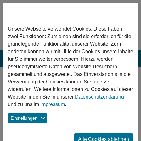
Zum Hauptinhalt springen
Hinweis zu Cookies
Unsere Webseite verwendet Cookies. Diese haben
zwei Funktionen: Zum einen sind sie erforderlich für die
grundlegende Funktionalität unserer Website. Zum
anderen können wir mit Hilfe der Cookies unsere Inhalte
für Sie immer weiter verbessern. Hierzu werden
pseudonymisierte Daten von Website-Besuchern
gesammelt und ausgewertet. Das Einverständnis in die
Geisenheim:
Verwendung der Cookies können Sie jederzeit
Sanierung des
widerrufen. Weitere Informationen zu Cookies auf dieser
Website finden Sie in unserer
Datenschutzerklärung
Rheingau-Bades
und zu uns im
Impressum
.
Das Rheingau-Bad trägt einen besonderen Teil zur
Einstellungen
Gesundheitserhaltung durch Bewegung und Sport bei,
hat aber als Begegnungsstätte auch die Funktion soziale
Kontakte pflegen zu können. Eine Sanierung sichert die
Alle Cookies ablehnen