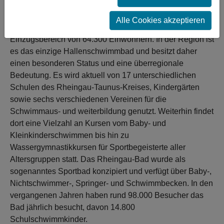
Einrichtung für die lokale Daseinsvorsorge.
Alle Cookies akzeptieren
Das Bad befindet sich im Rheingau-Gebiet mit einem
Einzugsbereich von 64.300 Einwohnern. In der Region ist
es das einzige Hallenschwimmbad und besitzt daher
einen besonderen Status und eine überregionale
Bedeutung. Es wird aktuell von 17 unterschiedlichen
Schulen des Rheingau-Taunus-Kreises, Kindergärten
sowie sechs verschiedenen Vereinen für die
Schwimmaus- und weiterbildung genutzt. Weiterhin findet
dort eine Vielzahl an Kursen vom Baby- und
Kleinkinderschwimmen bis hin zu
Wassergymnastikkursen für Sportbegeisterte aller
Altersgruppen statt. Das Rheingau-Bad wurde als
sogenanntes Sportbad konzipiert und verfügt über Baby-,
Nichtschwimmer-, Springer- und Schwimmbecken. In den
vergangenen Jahren haben rund 98.000 Besucher das
Bad jährlich besucht, davon 14.800
Schulschwimmkinder.