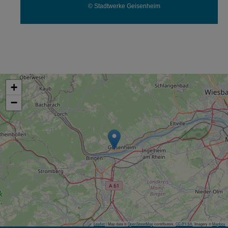
© Stadtwerke Geisenheim
+
−
Leaflet
| Map data ©
OpenStreetMap
contributors,
CC-BY-SA
, Imagery ©
Mapbox