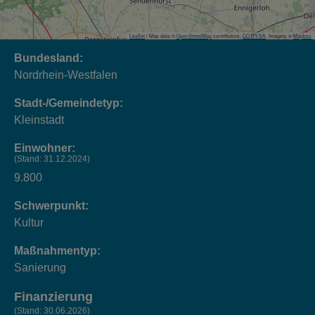
Leaflet
| Map data ©
OpenStreetMap
contributors,
CC-BY-SA
, Imagery ©
Mapbox
Bundesland:
Nordrhein-Westfalen
Stadt-/Gemeindetyp:
Kleinstadt
Einwohner:
(Stand: 31.12.2024)
9.800
Schwerpunkt:
Kultur
Maßnahmentyp:
Sanierung
Finanzierung
(Stand: 30.06.2026)