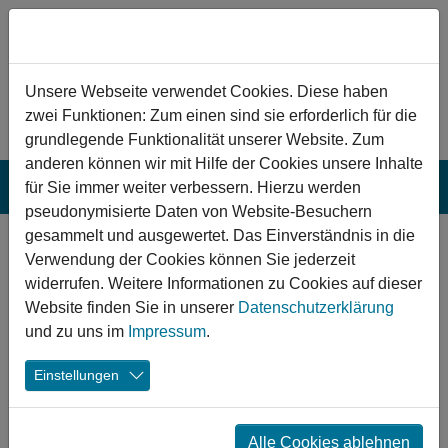
Zum Hauptinhalt springen
Hinweis zu Cookies
Unsere Webseite verwendet Cookies. Diese haben
zwei Funktionen: Zum einen sind sie erforderlich für die
grundlegende Funktionalität unserer Website. Zum
anderen können wir mit Hilfe der Cookies unsere Inhalte
für Sie immer weiter verbessern. Hierzu werden
pseudonymisierte Daten von Website-Besuchern
gesammelt und ausgewertet. Das Einverständnis in die
Everswinkel:
Verwendung der Cookies können Sie jederzeit
Sanierung einer
widerrufen. Weitere Informationen zu Cookies auf dieser
Website finden Sie in unserer
Datenschutzerklärung
Fest- und
und zu uns im
Impressum
.
Sporthalle
Einstellungen
Die Fest- und Sporthalle in Everswinkel wurde
modernisiert und energetisch erneuert, um den Standort
Alle Cookies ablehnen