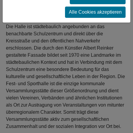
nachhaltig zu sichern und durch gezielte Maßnahmen für
bestehende und neue Nutzungsgruppen attraktiv zu
Alle Cookies akzeptieren
bleiben.
Die Halle ist städtebaulich angebunden an das
benachbarte Schulzentrum und direkt über die
Kreisstraße und den öffentlichen Nahverkehr
erschlossen. Die durch den Künstler Albert Reinker
gestaltete Fassade bildet seit 1970 eine Landmarke im
städtebaulichen Kontext und hat in Verbindung mit dem
Schulzentrum eine besondere Bedeutung für das
kulturelle und gesellschaftliche Leben in der Region. Die
Fest- und Sporthalle ist die einzige kommunale
Versammlungsstätte dieser Größenordnung und dient
vielen Vereinen, Verbänden und ähnlichen Institutionen
als Ort zur Austragung von Veranstaltungen von mitunter
überregionalem Charakter. Somit trägt diese
Versammlungsstätte aktiv zum gesellschaftlichen
Zusammenhalt und der sozialen Integration vor Ort bei.