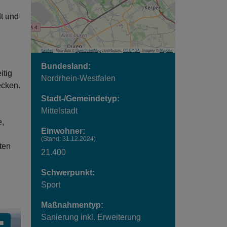
dt und
n
Leaflet
| Map data ©
OpenStreetMap
contributors,
CC-BY-SA
, Imagery ©
Mapbox
Bundesland:
itig
Nordrhein-Westfalen
ecken.
Stadt-/Gemeindetyp:
Mittelstadt
e,
Einwohner:
(Stand: 31.12.2024)
ten
21.400
Schwerpunkt:
Sport
Maßnahmentyp:
Sanierung inkl. Erweiterung
■