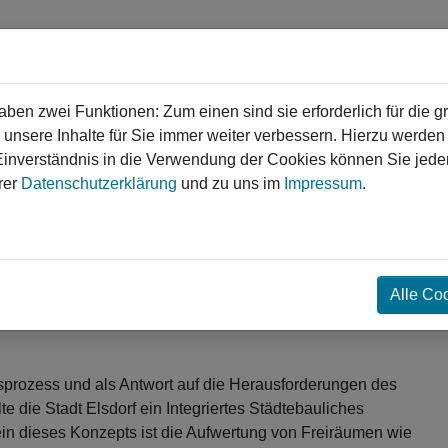
en zwei Funktionen: Zum einen sind sie erforderlich für die g
 unsere Inhalte für Sie immer weiter verbessern. Hierzu werde
verständnis in die Verwendung der Cookies können Sie jederz
gen
Service
Login
Kontakt
rer
Datenschutzerklärung
und zu uns im
Impressum
.
❯
❯
nd Erweiterung eines Freibad
Alle Co
des wird ein Sport- und Erholungsraum in der Stadt Elsdorf
aufgestellt. Hinzu kommt der Abbau von Barrieren, um Menschen
prozess und als Antwort auf die Herausforderungen des
e die Stadt Elsdorf ein Integriertes Städtebauliches
in dieses Konzepts ist die Aufwertung von Freiräumen wie