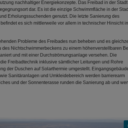
utzung nachhaltiger Energiekonzepte. Das Freibad in der Stadt
 Begegnungsort dar. Es ist die einzige Schwimmfläche in der Sta
 und Erholungssuchenden genutzt. Die letzte Sanierung des
efindet es sich mittlerweile vor allem in technischer Hinsicht i
tehenden Probleme des Freibades nun beheben und es gleichze
bau des Nichtschwimmerbeckens zu einem höhenverstellbaren B
niert und mit einer Durchströmungsanlage versehen. Die
ie Freibadtechnik inklusive sämtlicher Leitungen und Rohre
ung der Duschen auf Solarthermie umgestellt. Eingangsgebäud
owie Sanitäranlagen und Umkleidebereich werden barrierearm
iches und der Sonnenterasse runden die Sanierung ab und wer