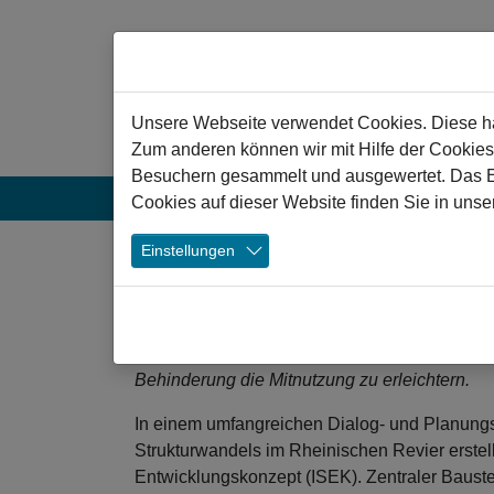
Zum Hauptinhalt springen
Hinweis zu Cookies
Unsere Webseite verwendet Cookies. Diese hab
Zum anderen können wir mit Hilfe der Cookies
Besuchern gesammelt und ausgewertet. Das Ein
Aktuelles
Projekte
Veranstaltun
Cookies auf dieser Website finden Sie in unse
❯
Einstellungen
Elsdorf: Sanierung u
Mit der Sanierung und Erweiterung des Freiba
modernisiert, aufgewertet und zukunftsfähig 
Behinderung die Mitnutzung zu erleichtern.
In einem umfangreichen Dialog- und Planungs
Strukturwandels im Rheinischen Revier erstellt
Entwicklungskonzept (ISEK). Zentraler Bauste