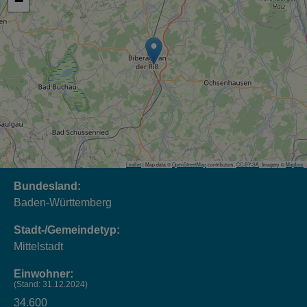
−
Leaflet
| Map data ©
OpenStreetMap
contributors,
CC-BY-SA
, Imagery ©
Mapbox
Bundesland:
Baden-Württemberg
Stadt-/Gemeindetyp:
Mittelstadt
Einwohner:
(Stand: 31.12.2024)
34.600