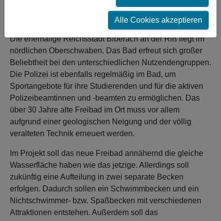
Maßnahmen wird das Bad langfristig und nachhaltig
gesichert.
Alle Cookies akzeptieren
Die ehemalige Reichsstadt Biberach an der Riß liegt im
nördlichen Oberschwaben. Das Bad erfreut sich großer
Beliebtheit bei den unterschiedlichen Nutzendengruppen.
Die Polizei ist ebenfalls regelmäßig im Bad, um
Sportangebote für ihre Studierenden und für die aktiven
Polizeibeamtinnen und -beamten zu ermöglichen. Das
über 30 Jahre alte Freibad im Ort muss vor allem
aufgrund einer geologischen Neigung und der völlig
veralteten Technik erneuert werden.
Im Projekt soll das neue Freibad annähernd die gleiche
Wasserfläche haben wie das jetzige. Allerdings soll
zukünftig eine Aufteilung in zwei separate Becken
erfolgen. Dadurch sollen ein Schwimmbecken und ein
Nichtschwimmer- bzw. Spaßbecken mit verschiedenen
Attraktionen entstehen. Außerdem soll das