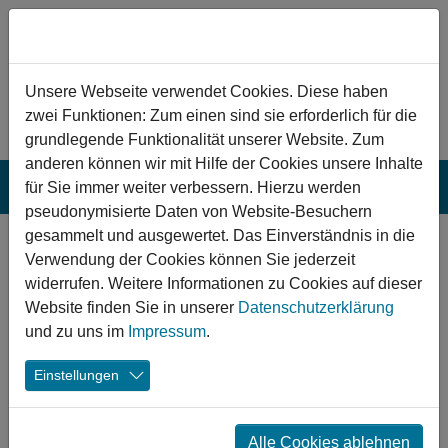
Zum Hauptinhalt springen
Hinweis zu Cookies
Unsere Webseite verwendet Cookies. Diese haben
zwei Funktionen: Zum einen sind sie erforderlich für die
grundlegende Funktionalität unserer Website. Zum
anderen können wir mit Hilfe der Cookies unsere Inhalte
für Sie immer weiter verbessern. Hierzu werden
pseudonymisierte Daten von Website-Besuchern
gesammelt und ausgewertet. Das Einverständnis in die
Biberach an der
Verwendung der Cookies können Sie jederzeit
Riß: Ersatzneubau
widerrufen. Weitere Informationen zu Cookies auf dieser
Website finden Sie in unserer
Datenschutzerklärung
des Freibades
und zu uns im
Impressum
.
In Biberach an der Riß wird das bestehende
Einstellungen
zusammengefasste Schwimmer- und Erlebnisbecken
abgerissen und ersetzt. Dabei werden die Becken
getrennt und die Wasserfläche entkoppelt. Dank weiterer
Alle Cookies ablehnen