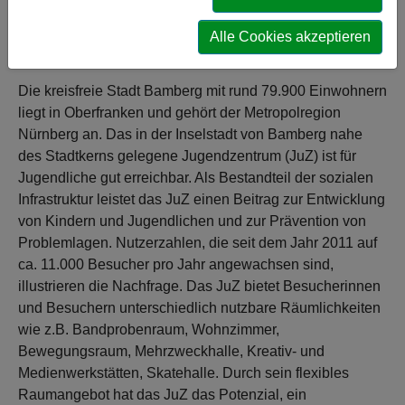
Bamberg soll dauerhaft erhalten und zum
Jugendkulturzentrum ausgebaut werden, um den
Alle Cookies akzeptieren
Ansprüchen der Jugend von Morgen gerecht zu werden.
Die kreisfreie Stadt Bamberg mit rund 79.900 Einwohnern
liegt in Oberfranken und gehört der Metropolregion
Nürnberg an. Das in der Inselstadt von Bamberg nahe
des Stadtkerns gelegene Jugendzentrum (JuZ) ist für
Jugendliche gut erreichbar. Als Bestandteil der sozialen
Infrastruktur leistet das JuZ einen Beitrag zur Entwicklung
von Kindern und Jugendlichen und zur Prävention von
Problemlagen. Nutzerzahlen, die seit dem Jahr 2011 auf
ca. 11.000 Besucher pro Jahr angewachsen sind,
illustrieren die Nachfrage. Das JuZ bietet Besucherinnen
und Besuchern unterschiedlich nutzbare Räumlichkeiten
wie z.B. Bandprobenraum, Wohnzimmer,
Bewegungsraum, Mehrzweckhalle, Kreativ- und
Medienwerkstätten, Skatehalle. Durch sein flexibles
Raumangebot hat das JuZ das Potenzial, ein