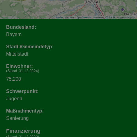
Leaflet
| Map data ©
OpenStreetMap
contributors,
CC-BY-SA
, Imagery ©
Mapbox
Bundesland:
Bayern
Stadt-/Gemeindetyp:
Mittelstadt
Einwohner:
(Stand: 31.12.2024)
75.200
Schwerpunkt:
Jugend
Maßnahmentyp:
Sanierung
Finanzierung