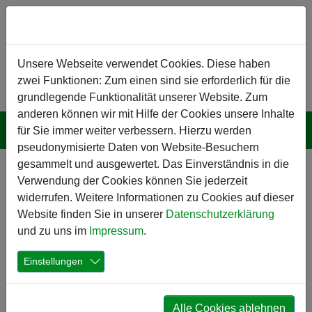
Zum Hauptinhalt springen
Hinweis zu Cookies
Unsere Webseite verwendet Cookies. Diese haben
zwei Funktionen: Zum einen sind sie erforderlich für die
grundlegende Funktionalität unserer Website. Zum
anderen können wir mit Hilfe der Cookies unsere Inhalte
für Sie immer weiter verbessern. Hierzu werden
pseudonymisierte Daten von Website-Besuchern
gesammelt und ausgewertet. Das Einverständnis in die
Bamberg:
Verwendung der Cookies können Sie jederzeit
Sanierung des
widerrufen. Weitere Informationen zu Cookies auf dieser
Website finden Sie in unserer
Datenschutzerklärung
Jugendzentrums
und zu uns im
Impressum
.
mit Indoor-
Einstellungen
Skatehalle
Das Jugendzentrum am Margaretendamm – das JuZ – in
Alle Cookies ablehnen