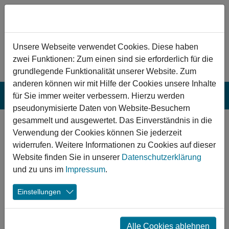
Zum Hauptinhalt springen
Hinweis zu Cookies
Unsere Webseite verwendet Cookies. Diese haben
zwei Funktionen: Zum einen sind sie erforderlich für die
grundlegende Funktionalität unserer Website. Zum
anderen können wir mit Hilfe der Cookies unsere Inhalte
für Sie immer weiter verbessern. Hierzu werden
pseudonymisierte Daten von Website-Besuchern
gesammelt und ausgewertet. Das Einverständnis in die
Broschüre zu den
Verwendung der Cookies können Sie jederzeit
Förderrunden 2018 bis
widerrufen. Weitere Informationen zu Cookies auf dieser
Website finden Sie in unserer
Datenschutzerklärung
2021 veröffentlicht
und zu uns im
Impressum
.
Einstellungen
21.05.2026
Jugend
Kultur
Sport
Alle Cookies ablehnen