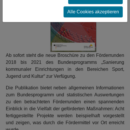
Alle Cookies akzeptieren
Ab sofort steht die neue Broschüre zu den Förderrunden
2018 bis 2021 des Bundesprogramms „Sanierung
kommunaler Einrichtungen in den Bereichen Sport,
Jugend und Kultur“ zur Verfügung.
Die Publikation bietet neben allgemeinen Informationen
zum Bundesprogramm und statistischen Auswertungen
zu den betrachteten Förderrunden einen spannenden
Einblick in die Vielfalt der geförderten Maßnahmen: Acht
fertiggestellte Projekte werden beispielhaft vorgestellt
und zeigen, was durch die Fördermittel vor Ort erreicht
wurde.